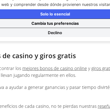
nicial, y respetarlo, es la clave para jugar sin preocup
io web y comprender desde dónde provienen nuestros visitan
Solo lo esencial
límite, podés hacer uso de las herramientas para fomen
Cambia tus preferencias
 ofrecen, como la autoexclusión.
Declino
tículo sobre juego responsable
para conocer más sobr
s de casino y giros gratis
contrar los
mejores bonos de casino online
y
giros grat
llevan jugando regularmente en ellos.
va a ayudar a generar ganancias y pasar tiempo divirté
eneficios de cada casino, no te pierdas nuestras
reseñ