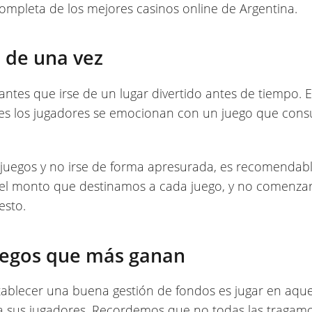
completa de los mejores casinos online de Argentina.
o de una vez
antes que irse de un lugar divertido antes de tiempo. 
ces los jugadores se emocionan con un juego que con
s juegos y no irse de forma apresurada, es recomendabl
el monto que destinamos a cada juego, y no comenza
esto.
juegos que más ganan
ablecer una buena gestión de fondos es jugar en aque
ra sus jugadores. Recordemos que no todas las tragam