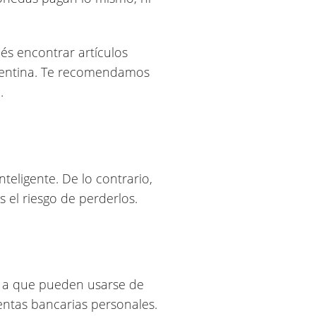
és encontrar artículos
rgentina. Te recomendamos
.
teligente. De lo contrario,
 el riesgo de perderlos.
be a que pueden usarse de
ntas bancarias personales.