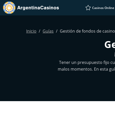
Casinos Online
Inicio
Guías
Gestión de fondos de casino
Ge
Tener un presupuesto fijo c
malos momentos. En esta guía