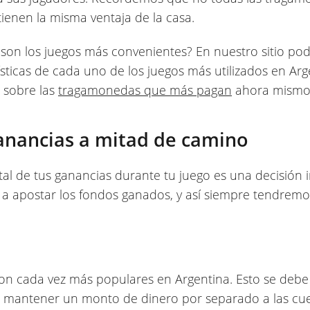
tienen la misma ventaja de la casa.
son los juegos más convenientes? En nuestro sitio pod
ísticas de cada uno de los juegos más utilizados en A
 sobre las
tragamonedas que más pagan
ahora mismo
ganancias a mitad de camino
tal de tus ganancias durante tu juego es una decisión in
a apostar los fondos ganados, y así siempre tendremos
s son cada vez más populares en Argentina. Esto se de
n mantener un monto de dinero por separado a las cue