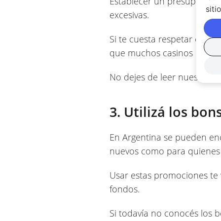
Establecer un presupuesto i
sit
excesivas.
Si te cuesta respetar este 
que muchos casinos online
No dejes de leer nuestro
ar
3. Utilizá los bon
En Argentina se pueden en
nuevos como para quienes 
Usar estas promociones te 
fondos.
Si todavía no conocés los b