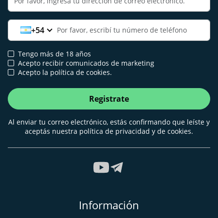
+54
Tengo más de 18 años
Acepto recibir comunicados de marketing
Acepto la política de cookies.
Registrate
Al enviar tu correo electrónico, estás confirmando que leíste y
aceptás nuestra política de privacidad y de cookies.
Información