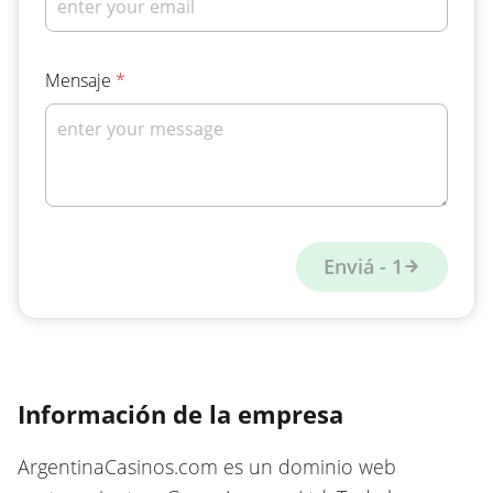
Mensaje
*
Enviá - 1
Información de la empresa
ArgentinaCasinos.com es un dominio web