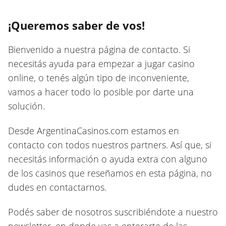
¡Queremos saber de vos!
Bienvenido a nuestra página de contacto. Si
necesitás ayuda para empezar a jugar casino
online, o tenés algún tipo de inconveniente,
vamos a hacer todo lo posible por darte una
solución.
Desde ArgentinaCasinos.com estamos en
contacto con todos nuestros partners. Así que, si
necesitás información o ayuda extra con alguno
de los casinos que reseñamos en esta página, no
dudes en contactarnos.
Podés saber de nosotros suscribiéndote a nuestro
newsletter, en donde vas a enterarte de las