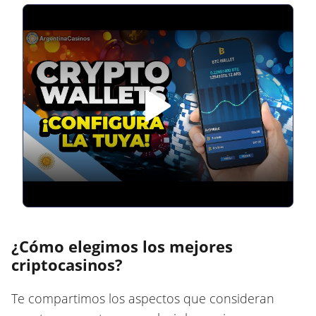
¿Cómo elegimos los mejores
criptocasinos?
Te compartimos los aspectos que consideran