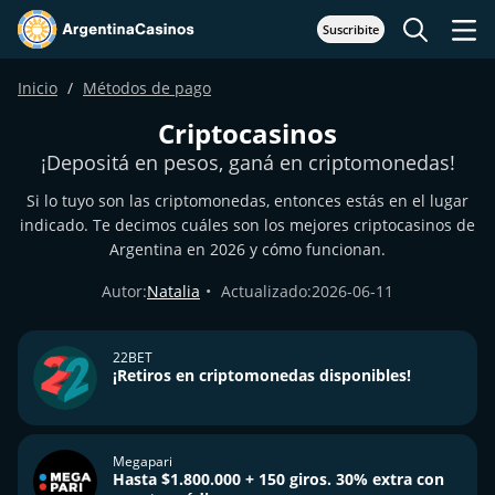
Suscribite
Inicio
Métodos de pago
Criptocasinos
¡Depositá en pesos, ganá en criptomonedas!
Si lo tuyo son las criptomonedas, entonces estás en el lugar
indicado. Te decimos cuáles son los mejores criptocasinos de
Argentina en 2026 y cómo funcionan.
Autor:
Natalia
Actualizado:
2026-06-11
22BET
¡Retiros en criptomonedas disponibles!
Megapari
Hasta $1.800.000 + 150 giros. 30% extra con