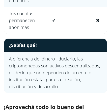
en retiros
Tus cuentas
permanecen
✔
✖
anónimas
¿Sabías qué?
A diferencia del dinero fiduciario, las
criptomonedas son activos descentralizados,
es decir, que no dependen de un ente o
institución estatal para su creación,
distribución y desarrollo.
¡Aprovechá todo lo bueno del