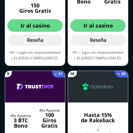
Bono
Gratis
150
Giros Gratis
Ir al casino
Ir al casino
Reseña
Reseña
18+ | Jugá con responsabilidad
18+ | Jugá con responsabilidad
| EL JUEGO COMPULSIVO ES
| EL JUEGO COMPULSIVO ES
PERJUDICIAL PARA VOS Y TU
PERJUDICIAL PARA VOS Y TU
FAMILIA |
FAMILIA |
91
90
9
10
Juegosegurolegal.gob.ar
|
Juegosegurolegal.gob.ar
|
Oferta de bienvenida exclusiva
Oferta de bienvenida exclusiva
para jugadores nuevos en
de 1xbit Casino para jugadores
Argentina. Depósito mínimo:
nuevos en Argentina. Depósito
$12.500 ARS. Rollover: 35x el
mínimo: 1 mBTC. Rollover: 40x.
importe del bono. Bono válido
Bono válido por 7 días. |
Aplican
por 7 días desde su activación.
normas y condiciones
40x Apuesta
100
Hasta 15%
Giros gratis disponibles tras
40x Apuesta
3 BTC
Giros
de Rakeback
canjear el bono de depósito. (No
Bono
Gratis
válido para criptomonedas). |
-
Aplican normas y condiciones