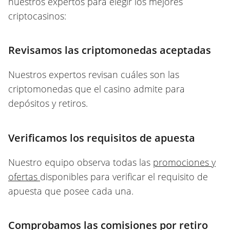
nuestros expertos para elegir los mejores
criptocasinos:
Revisamos las criptomonedas aceptadas
Nuestros expertos revisan cuáles son las
criptomonedas que el casino admite para
depósitos y retiros.
Verificamos los requisitos de apuesta
Nuestro equipo observa todas las
promociones y
ofertas
disponibles para verificar el requisito de
apuesta que posee cada una.
Comprobamos las comisiones por retiro