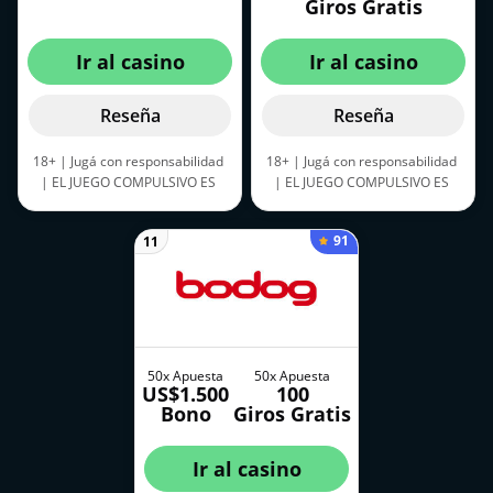
Giros Gratis
Ir al casino
Ir al casino
Reseña
Reseña
18+ | Jugá con responsabilidad
18+ | Jugá con responsabilidad
| EL JUEGO COMPULSIVO ES
| EL JUEGO COMPULSIVO ES
PERJUDICIAL PARA VOS Y TU
PERJUDICIAL PARA VOS Y TU
FAMILIA |
FAMILIA |
91
11
Juegosegurolegal.gob.ar
|
Juegosegurolegal.gob.ar
|
Oferta de bienvenida exclusiva
Válido para jugadores nuevos de
de TrustDice para jugadores
Argentina. No requiere apuesta
nuevos en Argentina. Depósito
mínima. No tiene rollover.
mínimo: 0.00016 BTC. Rollover:
Aplican términos y condiciones
40x. |
Aplican normas y
generales. |
Aplican normas y
condiciones
condiciones
50x Apuesta
50x Apuesta
US$1.500
100
Bono
Giros Gratis
Ir al casino