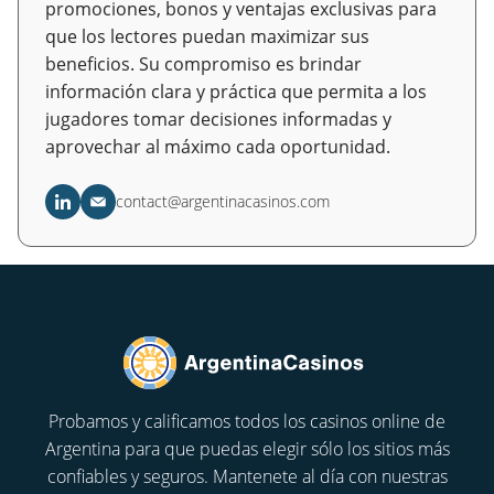
promociones, bonos y ventajas exclusivas para
que los lectores puedan maximizar sus
beneficios. Su compromiso es brindar
información clara y práctica que permita a los
jugadores tomar decisiones informadas y
aprovechar al máximo cada oportunidad.
contact@argentinacasinos.com
Probamos y calificamos todos los casinos online de
Argentina para que puedas elegir sólo los sitios más
confiables y seguros. Mantenete al día con nuestras