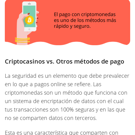
Criptocasinos vs. Otros métodos de pago
La seguridad es un elemento que debe prevalecer
en lo que a pagos online se refiere. Las
criptomonedas son un método que funciona con
un sistema de encriptación de datos con el cual
tus transacciones son 100% seguras y en las que
no se comparten datos con terceros.
Esta es una característica que comparten con