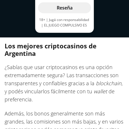
Reseña
18+ | Jugá con responsabilidad
| EL JUEGO COMPULSIVO ES
PERJUDICIAL PARA VOS Y TU
FAMILIA |
Juegosegurolegal.gob.ar
|
Los mejores criptocasinos de
Oferta de bienvenida exclusiva
Argentina
de Bodog Casino para jugadores
nuevos en Argentina. Depósito
mínimo: US$10. Rollover: 50x.
¿Sabías que usar criptocasinos es una opción
Bono válido por 30 días desde
extremadamente segura? Las transacciones son
su reclamo. |
Aplican normas y
condiciones
transparentes y confiables gracias a la
blockchain
,
y podés vincularlos fácilmente con tu
wallet
de
preferencia.
Además, los bonos generalmente son más
grandes, las comisiones son más bajas, y en varios