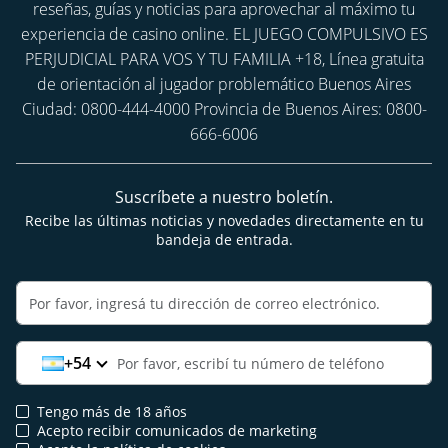
reseñas, guías y noticias para aprovechar al máximo tu
experiencia de casino online. EL JUEGO COMPULSIVO ES
PERJUDICIAL PARA VOS Y TU FAMILIA +18, Línea gratuita
de orientación al jugador problemático Buenos Aires
Ciudad: 0800-444-4000 Provincia de Buenos Aires: 0800-
666-6006
Suscríbete a nuestro boletín.
Recibe las últimas noticias y novedades directamente en tu
bandeja de entrada.
+54
Tengo más de 18 años
Acepto recibir comunicados de marketing