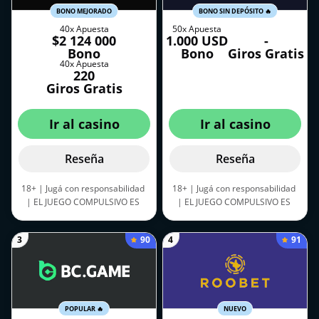
internacionales autorizadas. Es responsabilidad exclusiva del
BONO MEJORADO
BONO SIN DEPÓSITO 🔥
jugador verificar la disponibilidad legal del casino en su provincia
40x Apuesta
50x Apuesta
$2 124 000
1.000 USD
-
de residencia antes de registrarse. +18 | El juego compulsivo es
Bono
Bono
Giros Gratis
perjudicial para la salud.
40x Apuesta
220
Giros Gratis
Ir al casino
Ir al casino
Reseña
Reseña
18+ | Jugá con responsabilidad
18+ | Jugá con responsabilidad
| EL JUEGO COMPULSIVO ES
| EL JUEGO COMPULSIVO ES
PERJUDICIAL PARA VOS Y TU
PERJUDICIAL PARA VOS Y TU
FAMILIA |
FAMILIA |
90
91
3
4
Juegosegurolegal.gob.ar
| Bono
Juegosegurolegal.gob.ar
| El
de bienvenida exclusivo para
depósito mínimo para reclamar
jugadores nuevos de Argentina.
el bono es de $6 USD. Tienes 30
Depósito mínimo para activar
días para usar el bono. |
Aplican
este bono $10.750. Requisito de
normas y condiciones
apuesta 40x. Aplican términos y
POPULAR 🔥
NUEVO