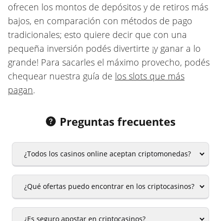
ofrecen los montos de depósitos y de retiros más
bajos, en comparación con métodos de pago
tradicionales; esto quiere decir que con una
pequeña inversión podés divertirte ¡y ganar a lo
grande! Para sacarles el máximo provecho, podés
chequear nuestra guía de
los slots que más
pagan
.
Preguntas frecuentes
¿Todos los casinos online aceptan criptomonedas?
¿Qué ofertas puedo encontrar en los criptocasinos?
¿Es seguro apostar en criptocasinos?