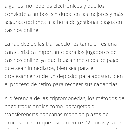
algunos monederos electrónicos y que los
convierte a ambos, sin duda, en las mejores y más
seguras opciones a la hora de gestionar pagos en
casinos online.
La rapidez de las transacciones también es una
característica importante para los jugadores de
casinos online, ya que buscan métodos de pago
que sean inmediatos, bien sea para el
procesamiento de un depósito para apostar, o en
el proceso de retiro para recoger sus ganancias.
A diferencia de las criptomonedas, los métodos de
pago tradicionales como las tarjetas o
transferencias bancarias
manejan plazos de
procesamiento que oscilan entre 72 horas y siete