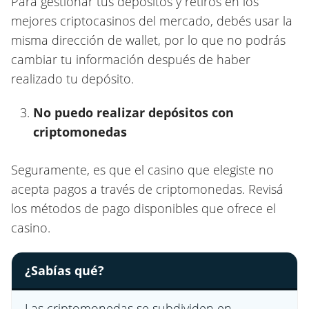
Para gestionar tus depósitos y retiros en los
mejores criptocasinos del mercado, debés usar la
misma dirección de wallet, por lo que no podrás
cambiar tu información después de haber
realizado tu depósito.
No puedo realizar depósitos con
criptomonedas
Seguramente, es que el casino que elegiste no
acepta pagos a través de criptomonedas. Revisá
los métodos de pago disponibles que ofrece el
casino.
¿Sabías qué?
Las criptomonedas se subdividen en