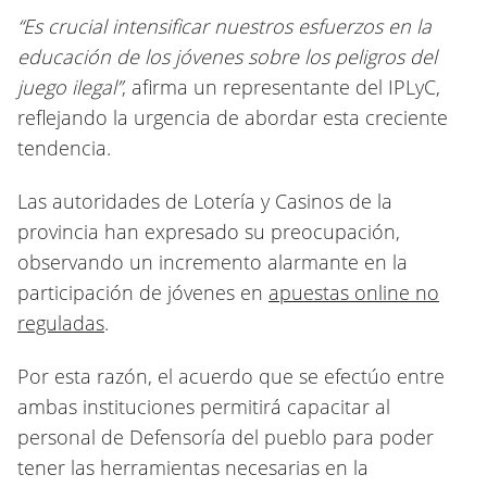
“Es crucial intensificar nuestros esfuerzos en la
educación de los jóvenes sobre los peligros del
juego ilegal”
, afirma un representante del IPLyC,
reflejando la urgencia de abordar esta creciente
tendencia.
Las autoridades de Lotería y Casinos de la
provincia han expresado su preocupación,
observando un incremento alarmante en la
participación de jóvenes en
apuestas online no
reguladas
.
Por esta razón, el acuerdo que se efectúo entre
ambas instituciones permitirá capacitar al
personal de Defensoría del pueblo para poder
tener las herramientas necesarias en la