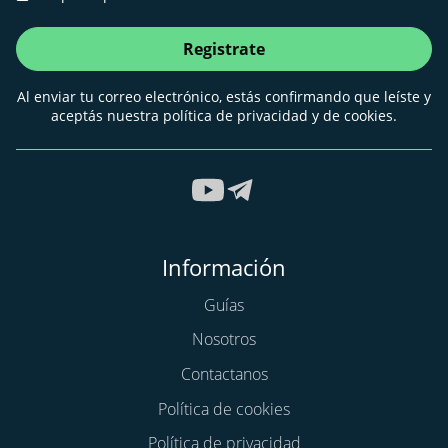
Registrate
Al enviar tu correo electrónico, estás confirmando que leíste y
aceptás nuestra política de privacidad y de cookies.
Información
Guías
Nosotros
Contactanos
Política de cookies
Política de privacidad