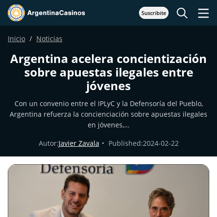
Suscribite
Inicio
Noticias
Argentina acelera concientización
sobre apuestas ilegales entre
jóvenes
Con un convenio entre el IPLyC y la Defensoría del Pueblo,
Argentina refuerza la concienciación sobre apuestas ilegales
en jóvenes,…
Autor:
Javier Zavala
Published:
2024-02-22