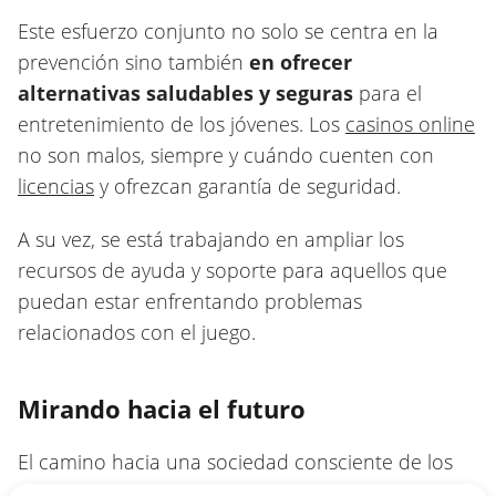
Este esfuerzo conjunto no solo se centra en la
prevención sino también
en ofrecer
alternativas saludables y seguras
para el
entretenimiento de los jóvenes. Los
casinos online
no son malos, siempre y cuándo cuenten con
licencias
y ofrezcan garantía de seguridad.
A su vez, se está trabajando en ampliar los
recursos de ayuda y soporte para aquellos que
puedan estar enfrentando problemas
relacionados con el juego.
Mirando hacia el futuro
El camino hacia una sociedad consciente de los
riesgos del juego ilegal en menores requiere de la