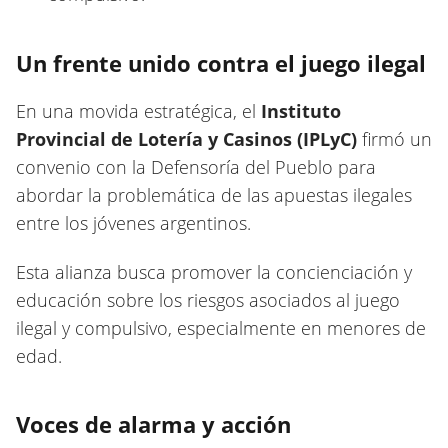
Un frente unido contra el juego ilegal
En una movida estratégica, el
Instituto
Provincial de Lotería y Casinos (IPLyC)
firmó un
convenio con la Defensoría del Pueblo para
abordar la problemática de las apuestas ilegales
entre los jóvenes argentinos.
Esta alianza busca promover la concienciación y
educación sobre los riesgos asociados al juego
ilegal y compulsivo, especialmente en menores de
edad.
Voces de alarma y acción