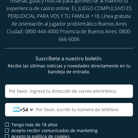
reseñas, guías y noticias para aprovechar al máximo tu
experiencia de casino online. EL JUEGO COMPULSIVO ES
PERJUDICIAL PARA VOS Y TU FAMILIA +18, Línea gratuita
de orientación al jugador problemático Buenos Aires
Ciudad: 0800-444-4000 Provincia de Buenos Aires: 0800-
666-6006
Suscríbete a nuestro boletín.
Recibe las últimas noticias y novedades directamente en tu
bandeja de entrada.
+54
Tengo más de 18 años
Acepto recibir comunicados de marketing
Acepto la política de cookies.