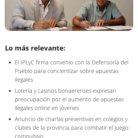
Lo más relevante:
El IPLyC firma convenio con la Defensoría del
Pueblo para concientizar sobre apuestas
ilegales
Lotería y casinos bonaerenses expresan
preocupación por el aumento de apuestas
ilegales online en jóvenes
Anuncio de charlas preventivas en colegios y
clubes de la provincia para combatir el juego
compulsivo.