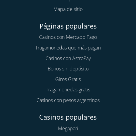
Mapa de sitio
Páginas populares
Casinos con Mercado Pago
Tragamonedas que más pagan
Casinos con AstroPay
Bonos sin depósito
Giros Gratis
Tragamonedas gratis
Casinos con pesos argentinos
Casinos populares
Megapari