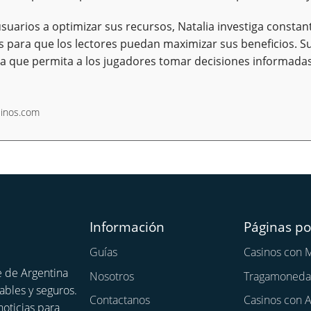
usuarios a optimizar sus recursos, Natalia investiga const
as para que los lectores puedan maximizar sus beneficios. 
ica que permita a los jugadores tomar decisiones informad
sinos.com
Información
Páginas po
Guías
Casinos con 
e de Argentina
Nosotros
Tragamoneda
ables y seguros.
Contactanos
Casinos con A
noticias para