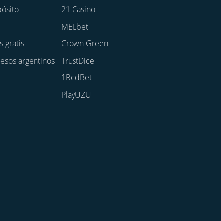
pósito
21 Casino
MELbet
 gratis
Crown Green
esos argentinos
TrustDice
1RedBet
PlayUZU