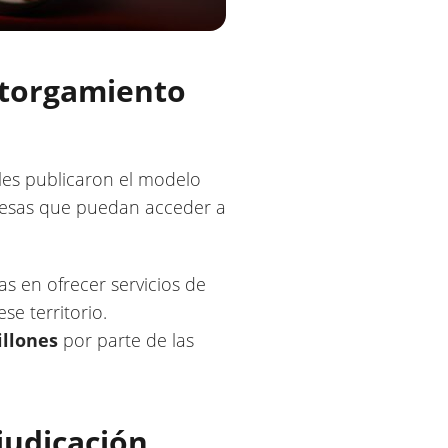
otorgamiento
les publicaron el modelo
presas que puedan acceder a
s en ofrecer servicios de
e territorio.
illones
por parte de las
judicación