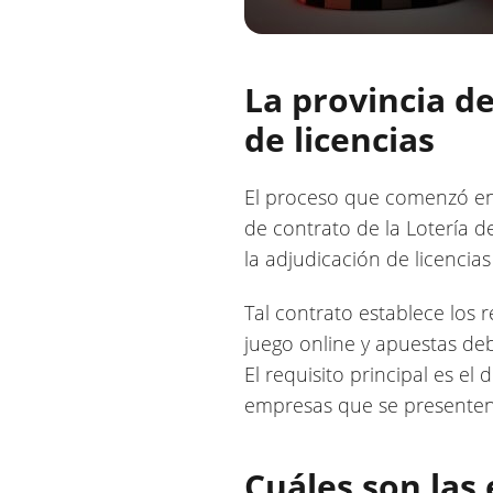
La provincia d
de licencias
El proceso que comenzó en 
de contrato de la Lotería 
la adjudicación de licencias 
Tal contrato establece los 
juego online y apuestas de
El requisito principal es e
empresas que se presenten a
Cuáles son las 