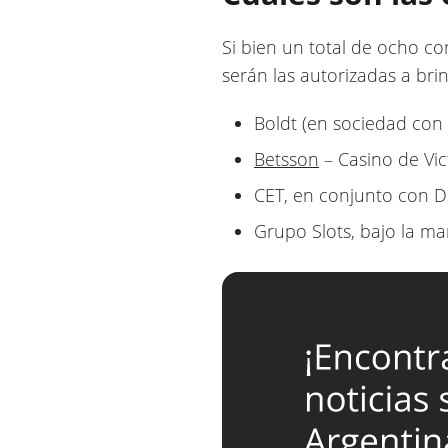
Si bien un total de ocho co
serán las autorizadas a bri
Boldt (en sociedad con 
Betsson
– Casino de Vic
CET, en conjunto con 
Grupo Slots, bajo la ma