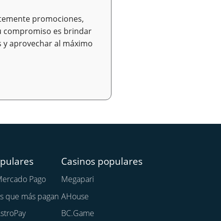
antemente promociones,
Su compromiso es brindar
as y aprovechar al máximo
pulares
Casinos populares
Mercado Pago
Megapari
s que más pagan
AHouse
stroPay
BC.Game