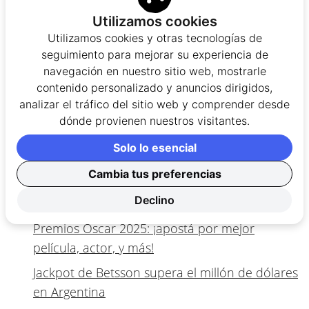
casinos
.
Utilizamos cookies
Utilizamos cookies y otras tecnologías de
Más noticias de casino online en
seguimiento para mejorar su experiencia de
Argentina:
navegación en nuestro sitio web, mostrarle
contenido personalizado y anuncios dirigidos,
Lotería de Córdoba lanza nuevo juego con
analizar el tráfico del sitio web y comprender desde
pozo de $70.000.000
dónde provienen nuestros visitantes.
Betsson destacó los eventos argentinos más
Solo lo esencial
emocionantes en 2024
Cambia tus preferencias
Betsson y Boca Juniors lanzan campaña por el
Declino
juego responsable
Premios Óscar 2025: ¡apostá por mejor
película, actor, y más!
Jackpot de Betsson supera el millón de dólares
en Argentina