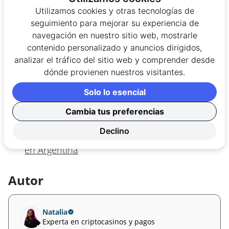
Lotería de Córdoba lanza nuevo juego con
Utilizamos cookies y otras tecnologías de
pozo de $70.000.000
seguimiento para mejorar su experiencia de
navegación en nuestro sitio web, mostrarle
Betsson destacó los eventos argentinos más
contenido personalizado y anuncios dirigidos,
emocionantes en 2024
analizar el tráfico del sitio web y comprender desde
Betsson y Boca Juniors lanzan campaña por el
dónde provienen nuestros visitantes.
juego responsable
Solo lo esencial
Premios Óscar 2025: ¡apostá por mejor
Cambia tus preferencias
película, actor, y más!
Declino
Jackpot de Betsson supera el millón de dólares
en Argentina
Autor
Natalia
Experta en criptocasinos y pagos