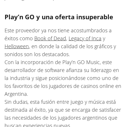
Play’n GO y una oferta insuperable
Este proveedor ya nos tiene acostumbrados a
éxitos como
Book of Dead
,
Legacy of Inca
y
Helloween
, en donde la calidad de los gráficos y
sonidos son los destacados.
Con la incorporación de Play’n GO Music, este
desarrollador de software afianza su liderazgo en
la industria y sigue posicionándose como uno de
los favoritos de los jugadores de casinos online en
Argentina.
Sin dudas, esta fusión entre juego y música está
destinada al éxito, ya que se encarga de satisfacer
las necesidades de los jugadores argentinos que
buscan experiencias nuevas.