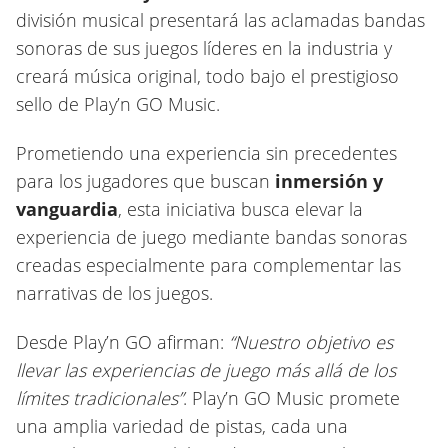
división musical presentará las aclamadas bandas
sonoras de sus juegos líderes en la industria y
creará música original, todo bajo el prestigioso
sello de Play’n GO Music.
Prometiendo una experiencia sin precedentes
para los jugadores que buscan
inmersión y
vanguardia
, esta iniciativa busca elevar la
experiencia de juego mediante bandas sonoras
creadas especialmente para complementar las
narrativas de los juegos.
Desde Play’n GO afirman:
“Nuestro objetivo es
llevar las experiencias de juego más allá de los
límites tradicionales”
. Play’n GO Music promete
una amplia variedad de pistas, cada una