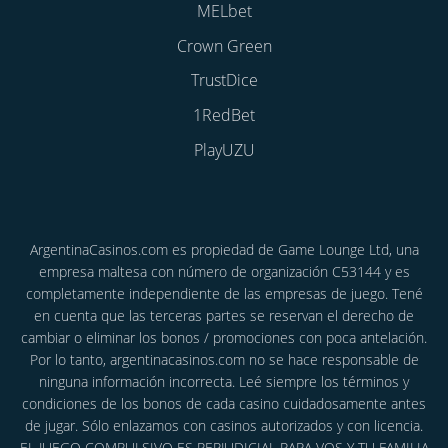
MELbet
Crown Green
TrustDice
1RedBet
PlayUZU
ArgentinaCasinos.com es propiedad de Game Lounge Ltd, una
empresa maltesa con número de organización C53144 y es
completamente independiente de las empresas de juego. Tené
en cuenta que las terceras partes se reservan el derecho de
cambiar o eliminar los bonos / promociones con poca antelación.
Por lo tanto, argentinacasinos.com no se hace responsable de
ninguna información incorrecta. Leé siempre los términos y
condiciones de los bonos de cada casino cuidadosamente antes
de jugar. Sólo enlazamos con casinos autorizados y con licencia.
EL JUEGO COMPULSIVO ES PERJUDICIAL PARA VOS Y TU FAMILIA