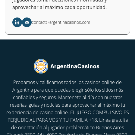
aprovechar al máximo cada oportunidad.
contact@argentinacasinos.com
Probamos y calificamos todos los casinos online de
Argentina para que puedas elegir sólo los sitios más
confiables y seguros. Mantenete al día con nuestras
reseñas, guías y noticias para aprovechar al máximo tu
experiencia de casino online. EL JUEGO COMPULSIVO ES
PERJUDICIAL PARA VOS Y TU FAMILIA +18, Línea gratuita
de orientación al jugador problemático Buenos Aires