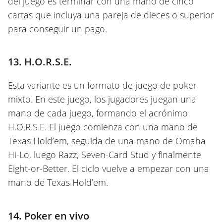
del juego es terminar con una mano de cinco
cartas que incluya una pareja de dieces o superior
para conseguir un pago.
13. H.O.R.S.E.
Esta variante es un formato de juego de poker
mixto. En este juego, los jugadores juegan una
mano de cada juego, formando el acrónimo
H.O.R.S.E. El juego comienza con una mano de
Texas Hold’em, seguida de una mano de Omaha
Hi-Lo, luego Razz, Seven-Card Stud y finalmente
Eight-or-Better. El ciclo vuelve a empezar con una
mano de Texas Hold’em.
14. Poker en vivo