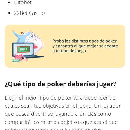
Ditobet
22Bet Casino
¿Qué tipo de poker deberías jugar?
Elegir el mejor tipo de poker va a depender de
cuáles sean tus objetivos en el juego. Un jugador
que busca divertirse jugando a un clásico no
compartirá los mismos objetivos que aquel que
quiere convertirse en un jugador de nivel