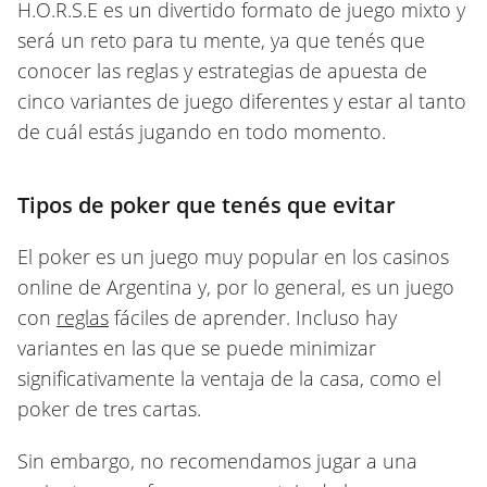
H.O.R.S.E es un divertido formato de juego mixto y
será un reto para tu mente, ya que tenés que
conocer las reglas y estrategias de apuesta de
cinco variantes de juego diferentes y estar al tanto
de cuál estás jugando en todo momento.
Tipos de poker que tenés que evitar
El poker es un juego muy popular en los casinos
online de Argentina y, por lo general, es un juego
con
reglas
fáciles de aprender. Incluso hay
variantes en las que se puede minimizar
significativamente la ventaja de la casa, como el
poker de tres cartas.
Sin embargo, no recomendamos jugar a una