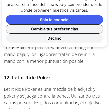
11. Badugi
analizar el tráfico del sitio web y comprender desde
dónde provienen nuestros visitantes.
El Badugi es una variante bastante inusual de
Solo lo esencial
poker y entra dentro de la categoría de poker de
empate. En este juego, los jugadores sólo reciben
Cambia tus preferencias
una mano de cuatro cartas en lugar de las cinco
Declino
tradicionales. La forma de jugar es similar a la del
Texas Hold’em, pero el Badugi es un juego de
mano baja, y los jugadores tratan de reunir la
mano con la menor puntuación posible.
12. Let it Ride Poker
Let It Ride Poker es una mezcla de blackjack y
poker y se juega contra la banca. Utilizando tres
cartas personales y dos comunitarias, el objetivo