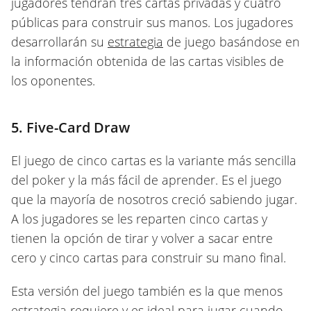
jugadores tendrán tres cartas privadas y cuatro
públicas para construir sus manos. Los jugadores
desarrollarán su
estrategia
de juego basándose en
la información obtenida de las cartas visibles de
los oponentes.
5. Five-Card Draw
El juego de cinco cartas es la variante más sencilla
del poker y la más fácil de aprender. Es el juego
que la mayoría de nosotros creció sabiendo jugar.
A los jugadores se les reparten cinco cartas y
tienen la opción de tirar y volver a sacar entre
cero y cinco cartas para construir su mano final.
Esta versión del juego también es la que menos
estrategia requiere y es ideal para jugar cuando