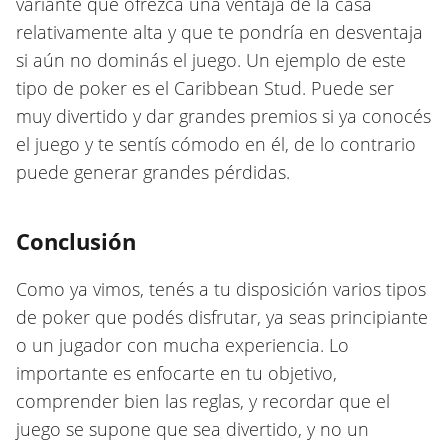
variante que ofrezca una ventaja de la casa
relativamente alta y que te pondría en desventaja
si aún no dominás el juego. Un ejemplo de este
tipo de poker es el Caribbean Stud. Puede ser
muy divertido y dar grandes premios si ya conocés
el juego y te sentís cómodo en él, de lo contrario
puede generar grandes pérdidas.
Conclusión
Como ya vimos, tenés a tu disposición varios tipos
de poker que podés disfrutar, ya seas principiante
o un jugador con mucha experiencia. Lo
importante es enfocarte en tu objetivo,
comprender bien las reglas, y recordar que el
juego se supone que sea divertido, y no un