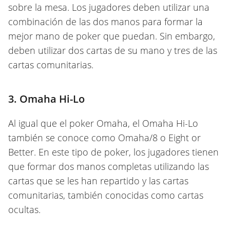
sobre la mesa. Los jugadores deben utilizar una
combinación de las dos manos para formar la
mejor mano de poker que puedan. Sin embargo,
deben utilizar dos cartas de su mano y tres de las
cartas comunitarias.
3. Omaha Hi-Lo
Al igual que el poker Omaha, el Omaha Hi-Lo
también se conoce como Omaha/8 o Eight or
Better. En este tipo de poker, los jugadores tienen
que formar dos manos completas utilizando las
cartas que se les han repartido y las cartas
comunitarias, también conocidas como cartas
ocultas.