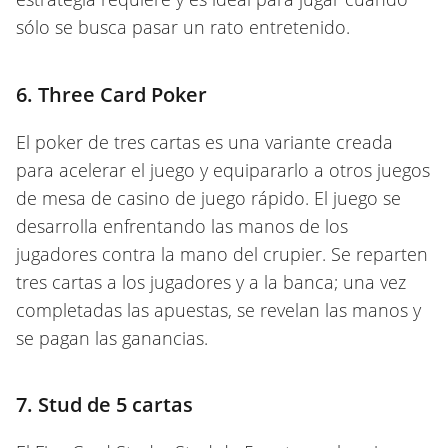
sólo se busca pasar un rato entretenido.
6. Three Card Poker
El poker de tres cartas es una variante creada
para acelerar el juego y equipararlo a otros juegos
de mesa de casino de juego rápido. El juego se
desarrolla enfrentando las manos de los
jugadores contra la mano del crupier. Se reparten
tres cartas a los jugadores y a la banca; una vez
completadas las apuestas, se revelan las manos y
se pagan las ganancias.
7. Stud de 5 cartas