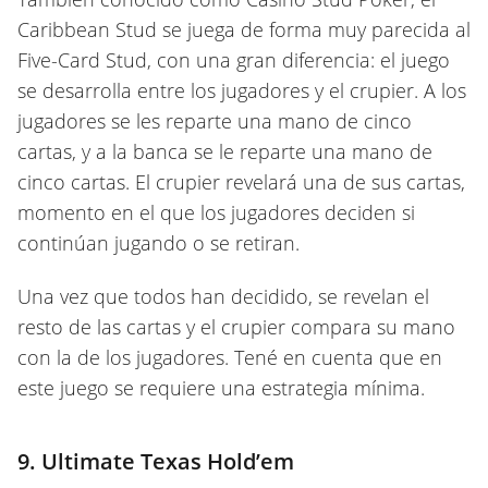
Caribbean Stud se juega de forma muy parecida al
Five-Card Stud, con una gran diferencia: el juego
se desarrolla entre los jugadores y el crupier. A los
jugadores se les reparte una mano de cinco
cartas, y a la banca se le reparte una mano de
cinco cartas. El crupier revelará una de sus cartas,
momento en el que los jugadores deciden si
continúan jugando o se retiran.
Una vez que todos han decidido, se revelan el
resto de las cartas y el crupier compara su mano
con la de los jugadores. Tené en cuenta que en
este juego se requiere una estrategia mínima.
9. Ultimate Texas Hold’em