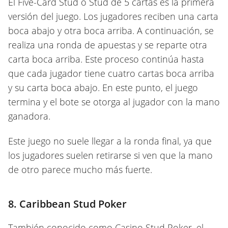
El Five-Card Stud o Stud de 5 cartas es la primera
versión del juego. Los jugadores reciben una carta
boca abajo y otra boca arriba. A continuación, se
realiza una ronda de apuestas y se reparte otra
carta boca arriba. Este proceso continúa hasta
que cada jugador tiene cuatro cartas boca arriba
y su carta boca abajo. En este punto, el juego
termina y el bote se otorga al jugador con la mano
ganadora.
Este juego no suele llegar a la ronda final, ya que
los jugadores suelen retirarse si ven que la mano
de otro parece mucho más fuerte.
8. Caribbean Stud Poker
También conocido como Casino Stud Poker, el