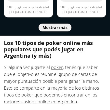
18+ | Jugá con responsabilidad
18+ | Jugá con responsabilidad
| EL JUEGO COMPULSIVO ES
| EL JUEGO COMPULSIVO ES
PERJUDICIAL PARA VOS Y TU
PERJUDICIAL PARA VOS Y TU
FAMILIA |
FAMILIA |
Juegosegurolegal.gob.ar
| Oferta
Juegosegurolegal.gob.ar
| Oferta
Mostrar más
de bienvenida exclusiva de
de bienvenida exclusiva de
Betsson para jugadores nuevos
Bets.io para jugadores nuevos
en Argentina. Depósito mínimo:
en Argentina. Depósito mínimo:
Los 10 tipos de poker online más
$500. Rollover: 35x. Bono válido
0.0005 BTC. Rollover: 40x. Bono
populares que podés jugar en
por 7 días desde su reclamo.
válido por 14 días.
Aplican
Argentina (y más)
Aplican normas y condiciones
normas y condiciones
Si alguna vez jugaste al
poker
, tenés que saber
que el objetivo es reunir el grupo de cartas de
mayor puntuación posible para ganar la mano.
Esto se comparte en la mayoría de los distintos
tipos de poker que podemos encontrar en los
mejores casinos online en Argentina
.