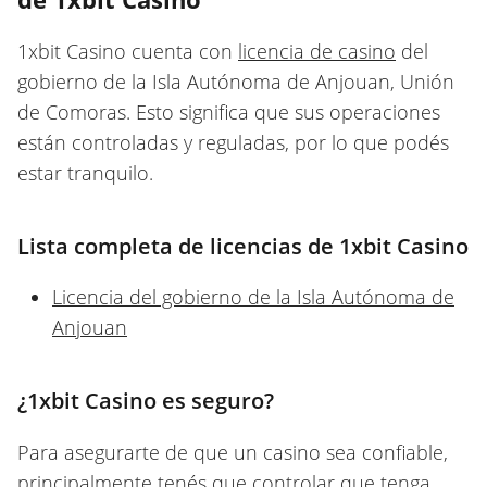
1xbit Casino cuenta con
licencia de casino
del
gobierno de la Isla Autónoma de Anjouan, Unión
de Comoras. Esto significa que sus operaciones
están controladas y reguladas, por lo que podés
estar tranquilo.
Lista completa de licencias de 1xbit Casino
Licencia del gobierno de la Isla Autónoma de
Anjouan
¿1xbit Casino es seguro?
Para asegurarte de que un casino sea confiable,
principalmente tenés que controlar que tenga