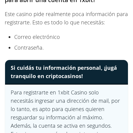
Este casino pide realmente poca información para
registrarte. Esto es todo lo que necesitás:
Correo electrónico
Contraseña.
Si cuidás tu información personal, ¡jugá
tranquilo en criptocasinos!
Para registrarte en 1xbit Casino solo
necesitás ingresar una dirección de mail, por
lo tanto, es apto para quienes quieren
resguardar su información al máximo.
Además, la cuenta se activa en segundos.