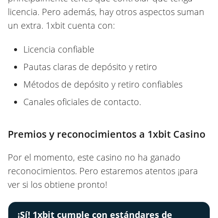
licencia. Pero además, hay otros aspectos suman
un extra. 1xbit cuenta con:
Licencia confiable
Pautas claras de depósito y retiro
Métodos de depósito y retiro confiables
Canales oficiales de contacto.
Premios y reconocimientos a 1xbit Casino
Por el momento, este casino no ha ganado
reconocimientos. Pero estaremos atentos ¡para
ver si los obtiene pronto!
¡Sí! 1xbit cumple con estándares de