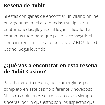
Reseña de 1xbit
Si estás con ganas de encontrar un
casino online
en Argentina
en el que puedas multiplicar tus
criptomonedas, ¡llegaste al lugar indicado! Te
contamos todo para que puedas conseguir el
bono increíblemente alto de hasta ¡7 BTC! de 1xbit
Casino. Seguí leyendo.
¿Qué vas a encontrar en esta reseña
de 1xbit Casino?
Para hacer esta reseña, nos sumergimos por
completo en este casino diferente y novedoso.
Nuestras
opiniones sobre casinos
son siempre
sinceras, por lo que estos son los aspectos que