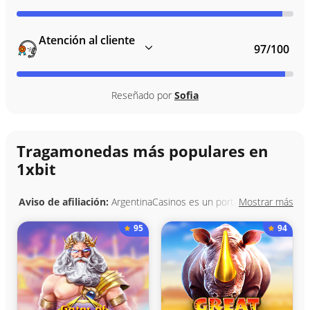
Atención al cliente
97/100
Reseñado por
Sofia
Tragamonedas más populares en
1xbit
Aviso de afiliación:
ArgentinaCasinos es un portal informativo
Mostrar más
independiente. Algunos de los enlaces en nuestras tablas son
95
94
de afiliados y pueden generar una comisión comercial sin costo
adicional para vos. Nuestras recomendaciones son imparciales
y siguen una metodología profesional, evaluando tanto
operadores con licencias provinciales (como LOTBA o IPLyC)
como plataformas internacionales autorizadas. Es
responsabilidad exclusiva del jugador verificar la disponibilidad