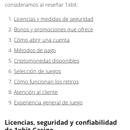
consideramos al reseñar 1xbit:
Licencias y medidas de seguridad
Bonos y promociones que ofrece
Cómo abrir una cuenta
Métodos de pago
Criptomonedas disponibles
Selección de juegos
Cómo funcionan los retiros
Atención al cliente
Experiencia general de juego
Licencias, seguridad y confiabilidad
de 1xbit Casino