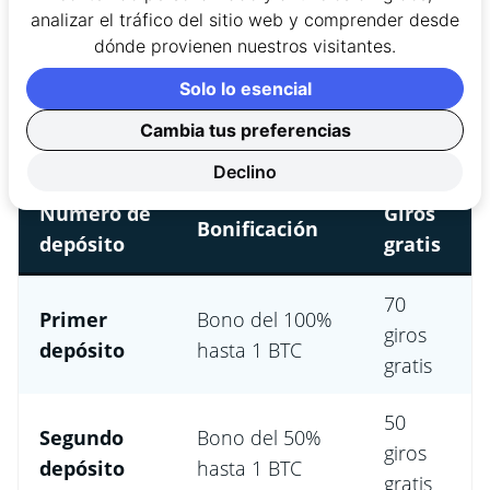
analizar el tráfico del sitio web y comprender desde
casino multiplica tus primeros 4 depósitos
hasta
dónde provienen nuestros visitantes.
el 300% alcanzando un monto máximo de 7
Bitcoins y 250 giros gratis
, ¡nunca vimos nada
Solo lo esencial
igual! Para eso, se debe depositar al menos 1
Cambia tus preferencias
mBTC y tener en cuenta el siguiente esquema:
Declino
Número de
Giros
Bonificación
depósito
gratis
70
Primer
Bono del 100%
giros
depósito
hasta 1 BTC
gratis
50
Segundo
Bono del 50%
giros
depósito
hasta 1 BTC
gratis