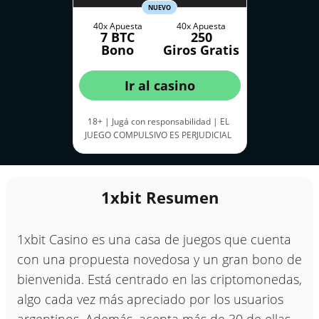
NUEVO
40x Apuesta
40x Apuesta
7 BTC
250
Bono
Giros Gratis
Ir al casino
18+ | Jugá con responsabilidad | EL
JUEGO COMPULSIVO ES PERJUDICIAL
PARA VOS Y TU FAMILIA |
Juegosegurolegal.gob.ar
| Oferta de
bienvenida exclusiva de 1xbit Casino
para jugadores nuevos en Argentina.
1xbit Resumen
Depósito mínimo: 1 mBTC. Rollover:
40x. Bono válido por 7 días. |
Aplican
normas y condiciones
1xbit Casino es una casa de juegos que cuenta
con una propuesta novedosa y un gran bono de
bienvenida. Está centrado en las criptomonedas,
algo cada vez más apreciado por los usuarios