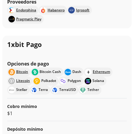
Proveedores
Endorphina
Habanero
Igrosoft
Pragmatic Play
1xbit Pago
Opciones de pago
Bitcoin
Bitcoin Cash
Dash
Ethereum
Litecoin
Polkadot
Polygon
Solana
Stellar
Terra
TerraUSD
Tether
Cobro mínimo
$1
Depósito mínimo