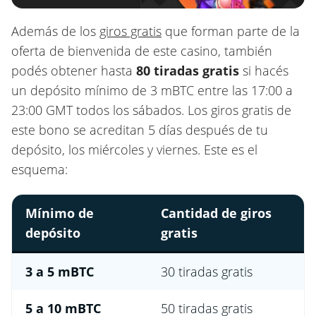
Además de los
giros gratis
que forman parte de la
oferta de bienvenida de este casino, también
podés obtener hasta
80 tiradas gratis
si hacés
un depósito mínimo de 3 mBTC entre las 17:00 a
23:00 GMT todos los sábados. Los giros gratis de
este bono se acreditan 5 días después de tu
depósito, los miércoles y viernes. Este es el
esquema:
Mínimo de
Cantidad de giros
depósito
gratis
3 a 5 mBTC
30 tiradas gratis
5 a 10 mBTC
50 tiradas gratis