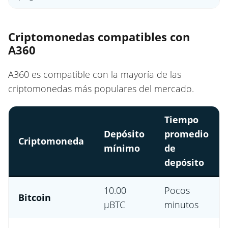
Criptomonedas compatibles con
A360
A360 es compatible con la mayoría de las
criptomonedas más populares del mercado.
Tiempo
Depósito
promedio
Criptomoneda
mínimo
de
depósito
10.00
Pocos
Bitcoin
µBTC
minutos