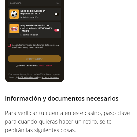
Información y documentos necesarios
Para verificar tu cuenta en este casino, paso clave
para cuando quieras hacer un retiro, se te
pedirán las siguientes cosas.