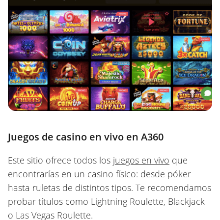
Juegos de casino en vivo en A360
Este sitio ofrece todos los
juegos en vivo
que
encontrarías en un casino físico: desde póker
hasta ruletas de distintos tipos. Te recomendamos
probar títulos como Lightning Roulette, Blackjack
o Las Vegas Roulette.