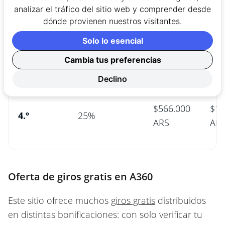
analizar el tráfico del sitio web y comprender desde
$440.000
$18
2.º
50%
dónde provienen nuestros visitantes.
ARS
AR
Solo lo esencial
$502.000
$18
Cambia tus preferencias
3.º
25%
ARS
AR
Declino
$566.000
$18
4.º
25%
ARS
AR
Oferta de giros gratis en A360
Este sitio ofrece muchos
giros gratis
distribuidos
en distintas bonificaciones: con solo verificar tu