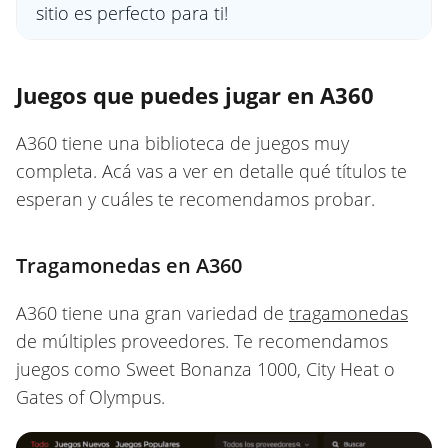
sitio es perfecto para ti!
Juegos que puedes jugar en A360
A360 tiene una biblioteca de juegos muy
completa. Acá vas a ver en detalle qué títulos te
esperan y cuáles te recomendamos probar.
Tragamonedas en A360
A360 tiene una gran variedad de
tragamonedas
de múltiples proveedores. Te recomendamos
juegos como Sweet Bonanza 1000, City Heat o
Gates of Olympus.