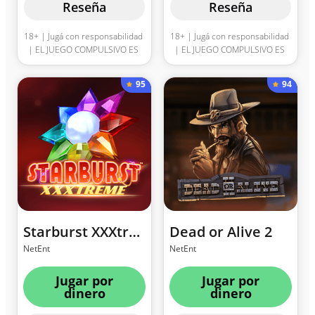
Reseña
Reseña
18+ | Jugá con responsabilidad
18+ | Jugá con responsabilidad
| EL JUEGO COMPULSIVO ES
| EL JUEGO COMPULSIVO ES
PERJUDICIAL PARA VOS Y TU
PERJUDICIAL PARA VOS Y TU
FAMILIA|
FAMILIA|
95
94
Juegosegurolegal.gob.ar
|
Juegosegurolegal.gob.ar
|
Aplican normas y condiciones
Aplican normas y condiciones
Starburst XXXtreme
Dead or Alive 2
NetEnt
NetEnt
Jugar por
Jugar por
dinero
dinero