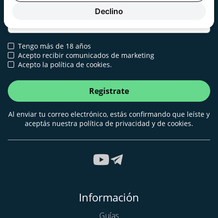
Declino
+54
Tengo más de 18 años
Acepto recibir comunicados de marketing
Acepto la política de cookies.
Registrate
Al enviar tu correo electrónico, estás confirmando que leíste y
aceptás nuestra política de privacidad y de cookies.
Información
Guías