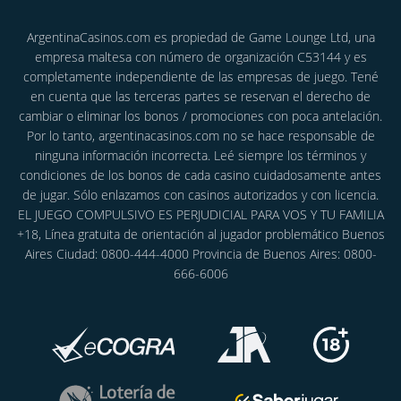
ArgentinaCasinos.com es propiedad de Game Lounge Ltd, una
empresa maltesa con número de organización C53144 y es
completamente independiente de las empresas de juego. Tené
en cuenta que las terceras partes se reservan el derecho de
cambiar o eliminar los bonos / promociones con poca antelación.
Por lo tanto, argentinacasinos.com no se hace responsable de
ninguna información incorrecta. Leé siempre los términos y
condiciones de los bonos de cada casino cuidadosamente antes
de jugar. Sólo enlazamos con casinos autorizados y con licencia.
EL JUEGO COMPULSIVO ES PERJUDICIAL PARA VOS Y TU FAMILIA
+18, Línea gratuita de orientación al jugador problemático Buenos
Aires Ciudad: 0800-444-4000 Provincia de Buenos Aires: 0800-
666-6006