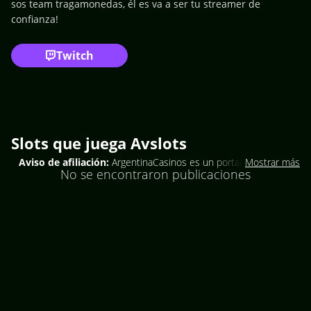
sos team tragamonedas, él es va a ser tu streamer de
confianza!
Twitch
Slots que juega Avslots
Aviso de afiliación:
ArgentinaCasinos es un portal informativo
Mostrar más
No se encontraron publicaciones
independiente. Algunos de los enlaces en nuestras tablas son de
afiliados y pueden generar una comisión comercial sin costo
adicional para vos. Nuestras recomendaciones son imparciales y
siguen una metodología profesional, evaluando tanto operadores
con licencias provinciales (como LOTBA o IPLyC) como plataformas
internacionales autorizadas. Es responsabilidad exclusiva del
jugador verificar la disponibilidad legal del casino en su provincia
de residencia antes de registrarse. +18 | El juego compulsivo es
perjudicial para la salud.