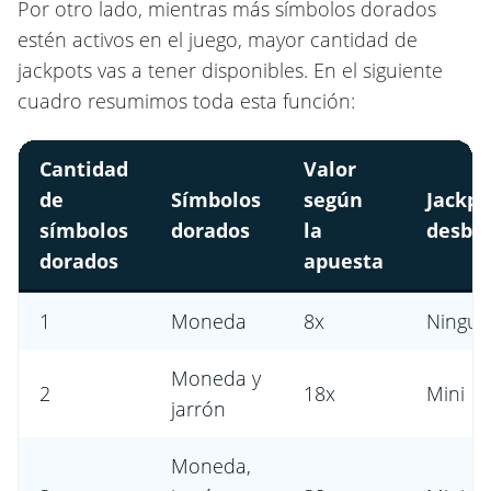
Por otro lado, mientras más símbolos dorados
estén activos en el juego, mayor cantidad de
jackpots vas a tener disponibles. En el siguiente
cuadro resumimos toda esta función:
Cantidad
Valor
de
Símbolos
según
Jackpo
símbolos
dorados
la
desbl
dorados
apuesta
1
Moneda
8x
Ningu
Moneda y
2
18x
Mini
jarrón
Moneda,