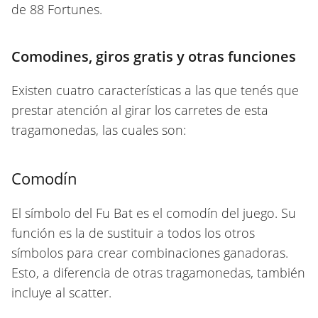
de 88 Fortunes.
Comodines, giros gratis y otras funciones
Existen cuatro características a las que tenés que
prestar atención al girar los carretes de esta
tragamonedas, las cuales son:
Comodín
El símbolo del Fu Bat es el comodín del juego. Su
función es la de sustituir a todos los otros
símbolos para crear combinaciones ganadoras.
Esto, a diferencia de otras tragamonedas, también
incluye al scatter.