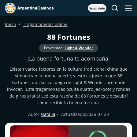
Suscribite
Inicio
Tragamonedas online
88 Fortunes
Proveedor :
Light & Wonder
¡La buena fortuna te acompaña!
Existen varios factores en la cultura tradicional china que
simbolizan la buena suerte, y esto es justo lo que 88
Fortunes, un clásico juego de Light & Wonder, pretende
invocar. ¡Esta tragamonedas oculta cuatro jackpots y rondas
de giros gratis! Leé esta reseña de 88 Fortunes y descubrí
cómo recibir la buena fortuna.
Autor:
Natalia
Actualizado:
2026-07-20