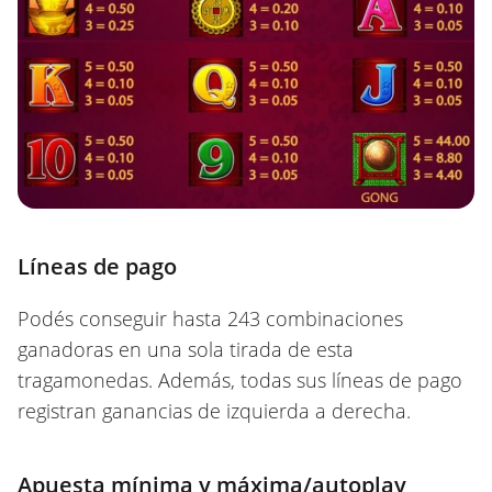
Líneas de pago
Podés conseguir hasta 243 combinaciones
ganadoras en una sola tirada de esta
tragamonedas. Además, todas sus líneas de pago
registran ganancias de izquierda a derecha.
Apuesta mínima y máxima/autoplay