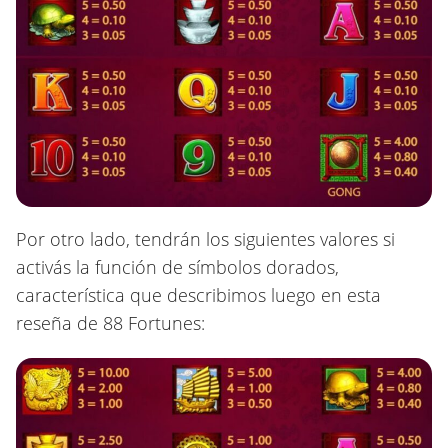
Por otro lado, tendrán los siguientes valores si
activás la función de símbolos dorados,
característica que describimos luego en esta
reseña de 88 Fortunes: