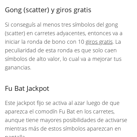
Gong (scatter) y giros gratis
Si conseguís al menos tres símbolos del gong
(scatter) en carretes adyacentes, entonces va a
iniciar la ronda de bono con 10
giros gratis
. La
peculiaridad de esta ronda es que solo caen
símbolos de alto valor, lo cual va a mejorar tus
ganancias.
Fu Bat Jackpot
Este jackpot fijo se activa al azar luego de que
aparezca el comodín Fu Bat en los carretes,
aunque tiene mayores posibilidades de activarse
mientras más de estos símbolos aparezcan en