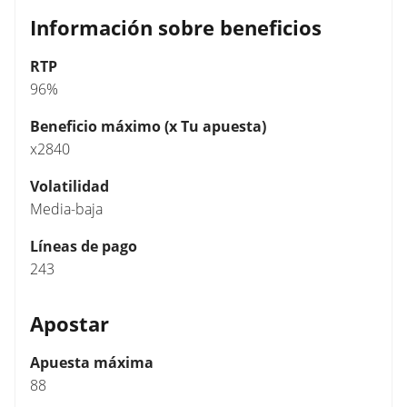
Información sobre beneficios
RTP
96%
Beneficio máximo (x Tu apuesta)
x2840
Volatilidad
Media-baja
Líneas de pago
243
Apostar
Apuesta máxima
88