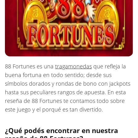
88 Fortunes es una
tragamonedas
que refleja la
buena fortuna en todo sentido; desde sus
símbolos dorados y rondas de bono con jackpots
hasta sus peculiares rangos de apuesta. En esta
reseña de 88 Fortunes te contamos todo sobre
este juego y el porqué es tan divertido.
¿Qué podés encontrar en nuestra