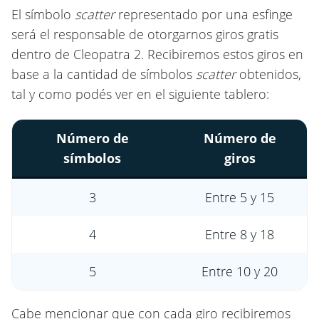
El símbolo
scatter
representado por una esfinge
será el responsable de otorgarnos giros gratis
dentro de Cleopatra 2. Recibiremos estos giros en
base a la cantidad de símbolos
scatter
obtenidos,
tal y como podés ver en el siguiente tablero:
Número de
Número de
símbolos
giros
3
Entre 5 y 15
4
Entre 8 y 18
5
Entre 10 y 20
Cabe mencionar que con cada giro recibiremos