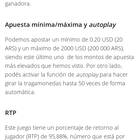
ganadora.
Apuesta mínima/máxima y
autoplay
Podemos apostar un mínimo de 0.20 USD (20
ARS) y un máximo de 2000 USD (200 000 ARS),
siendo este último uno de los montos de apuesta
más elevados que hemos visto. Por otro lado,
podés activar la función de
autoplay
para hacer
girar la tragamonedas hasta 50 veces de forma
automática.
RTP
Este juego tiene un porcentaje de retorno al
jugador (RTP) de 95,88%, número que está por