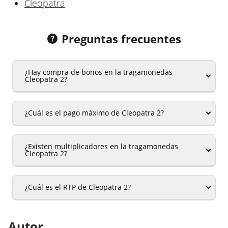
Cleopatra
Preguntas frecuentes
¿Hay compra de bonos en la tragamonedas
Cleopatra 2?
¿Cuál es el pago máximo de Cleopatra 2?
¿Existen multiplicadores en la tragamonedas
Cleopatra 2?
¿Cuál es el RTP de Cleopatra 2?
Autor