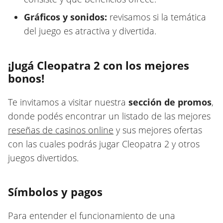
Gráficos y sonidos:
revisamos si la temática
del juego es atractiva y divertida.
¡Jugá Cleopatra 2 con los mejores
bonos!
Te invitamos a visitar nuestra
sección de promos
,
donde
podés encontrar un listado de las mejores
reseñas de casinos online
y sus mejores ofertas
con las cuales podrás jugar Cleopatra 2 y otros
juegos divertidos.
Símbolos y pagos
Para entender el funcionamiento de una