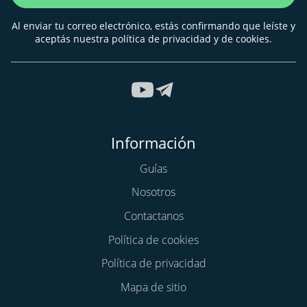
Al enviar tu correo electrónico, estás confirmando que leíste y
aceptás nuestra política de privacidad y de cookies.
Información
Guías
Nosotros
Contactanos
Política de cookies
Política de privacidad
Mapa de sitio