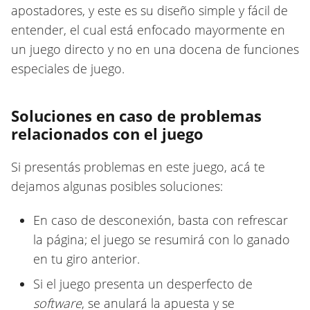
apostadores, y este es su diseño simple y fácil de
entender, el cual está enfocado mayormente en
un juego directo y no en una docena de funciones
especiales de juego.
Soluciones en caso de problemas
relacionados con el juego
Si presentás problemas en este juego, acá te
dejamos algunas posibles soluciones:
En caso de desconexión, basta con refrescar
la página; el juego se resumirá con lo ganado
en tu giro anterior.
Si el juego presenta un desperfecto de
software
, se anulará la apuesta y se