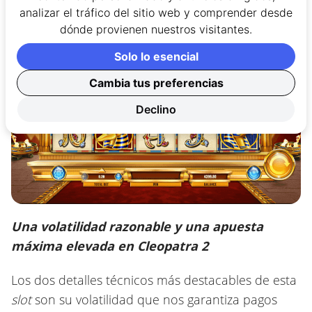
analizar el tráfico del sitio web y comprender desde
dónde provienen nuestros visitantes.
Solo lo esencial
Cambia tus preferencias
Declino
Una volatilidad razonable y una apuesta
máxima elevada en Cleopatra 2
Los dos detalles técnicos más destacables de esta
slot
son su volatilidad que nos garantiza pagos