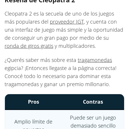
Cleopatra 2 es la secuela de uno de los juegos
más populares del
proveedor IGT
, y cuenta con
una interfaz de juego más simple y la oportunidad
de conseguir un gran pago por medio de su
ronda de giros gratis
y multiplicadores.
¿Querés saber más sobre esta
tragamonedas
egipcia? ¡Entonces llegaste a la página correcta!
Conocé todo lo necesario para dominar esta
tragamonedas y ganar un premio millonario.
Pros
Contras
Puede ser un juego
Amplio límite de
demasiado sencillo