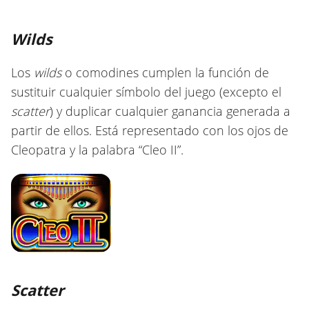
Wilds
Los
wilds
o comodines cumplen la función de
sustituir cualquier símbolo del juego (excepto el
scatter
) y duplicar cualquier ganancia generada a
partir de ellos. Está representado con los ojos de
Cleopatra y la palabra “Cleo II”.
Scatter