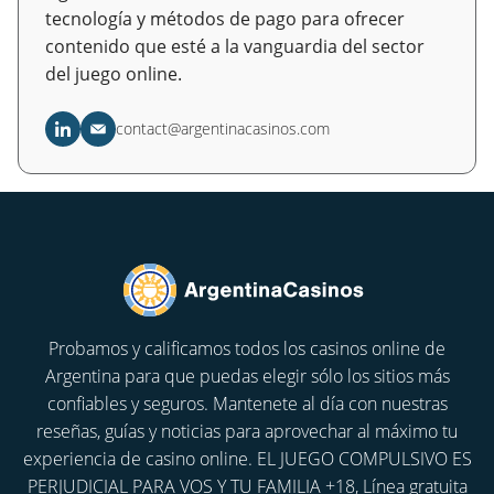
tecnología y métodos de pago para ofrecer
contenido que esté a la vanguardia del sector
del juego online.
contact@argentinacasinos.com
Probamos y calificamos todos los casinos online de
Argentina para que puedas elegir sólo los sitios más
confiables y seguros. Mantenete al día con nuestras
reseñas, guías y noticias para aprovechar al máximo tu
experiencia de casino online. EL JUEGO COMPULSIVO ES
PERJUDICIAL PARA VOS Y TU FAMILIA +18, Línea gratuita