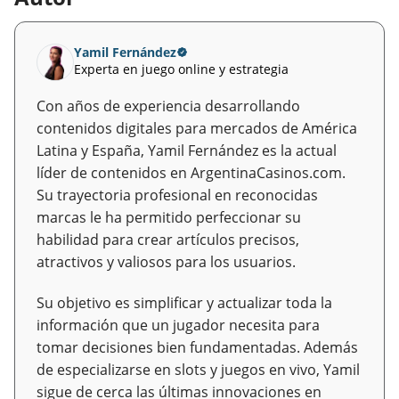
Yamil Fernández
Experta en juego online y estrategia
Con años de experiencia desarrollando
contenidos digitales para mercados de América
Latina y España, Yamil Fernández es la actual
líder de contenidos en ArgentinaCasinos.com.
Su trayectoria profesional en reconocidas
marcas le ha permitido perfeccionar su
habilidad para crear artículos precisos,
atractivos y valiosos para los usuarios.
Su objetivo es simplificar y actualizar toda la
información que un jugador necesita para
tomar decisiones bien fundamentadas. Además
de especializarse en slots y juegos en vivo, Yamil
sigue de cerca las últimas innovaciones en