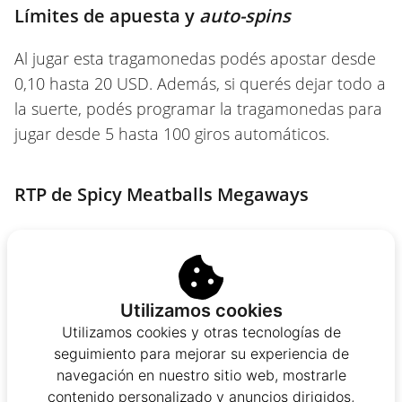
Límites de apuesta y
auto-spins
Al jugar esta tragamonedas podés apostar desde
0,10 hasta 20 USD. Además, si querés dejar todo a
la suerte, podés programar la tragamonedas para
jugar desde 5 hasta 100 giros automáticos.
RTP de Spicy Meatballs Megaways
La tasa RTP de este juego es de 96,57 %. Conocé
muchas más
tragamonedas con alto RTP
en
nuestra guía dedicada.
Utilizamos cookies
Utilizamos cookies y otras tecnologías de
Volatilidad
seguimiento para mejorar su experiencia de
navegación en nuestro sitio web, mostrarle
Spicy Meatballs Megaways es una tragamonedas
contenido personalizado y anuncios dirigidos,