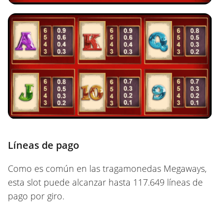
Líneas de pago
Como es común en las tragamonedas Megaways,
esta slot puede alcanzar hasta 117.649 líneas de
pago por giro.