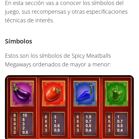
En esta sección vas a conocer los símbolos del
juego, sus recompensas y otras especificaciones
técnicas de interés.
Símbolos
Estos son los símbolos de Spicy Meatballs
Megaways ordenados de mayor a menor: