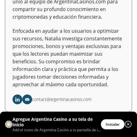
unió al equipo de ArgentinaCasinos.com para
compartir su profundo conocimiento en
criptomonedas y educación financiera.
Enfocada en ayudar a los usuarios a optimizar
sus recursos, Natalia investiga constantemente
promociones, bonos y ventajas exclusivas para
que los lectores puedan maximizar sus
beneficios. Su compromiso es brindar
información clara y práctica que permita a los
jugadores tomar decisiones informadas y
aprovechar al máximo cada oportunidad.
contact@argentinacasinos.com
Agregue Argentina Casino a su tela de
inicio
Instalar
Add el icono de Argentina Casino a tu pantalla de inicio.