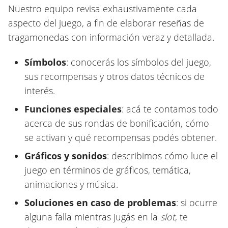
Nuestro equipo revisa exhaustivamente cada
aspecto del juego, a fin de elaborar reseñas de
tragamonedas con información veraz y detallada.
Símbolos
: conocerás los símbolos del juego,
sus recompensas y otros datos técnicos de
interés.
Funciones especiales
: acá te contamos todo
acerca de sus rondas de bonificación, cómo
se activan y qué recompensas podés obtener.
Gráficos y sonidos
: describimos cómo luce el
juego en términos de gráficos, temática,
animaciones y música.
Soluciones en caso de problemas
: si ocurre
alguna falla mientras jugás en la
slot
, te