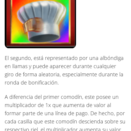
El segundo, está representado por una albóndiga
en llamas y puede aparecer durante cualquier
giro de forma aleatoria, especialmente durante la
ronda de bonificación.
A diferencia del primer comodín, este posee un
multiplicador de 1x que aumenta de valor al
formar parte de una línea de pago. De hecho, por
cada casilla que este comodín descienda sobre su
respectivo riel, el multiplicador aumenta su valor