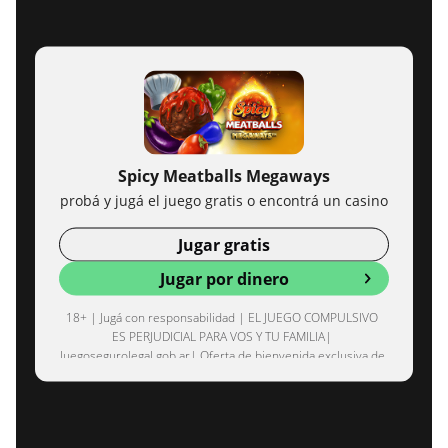
Spicy Meatballs Megaways
probá y jugá el juego gratis o encontrá un casino
Jugar gratis
Jugar por dinero
18+ | Jugá con responsabilidad | EL JUEGO COMPULSIVO
ES PERJUDICIAL PARA VOS Y TU FAMILIA|
Juegosegurolegal.gob.ar
| Oferta de bienvenida exclusiva de
Megapari para jugadores nuevos en Argentina. Depósito
mínimo: 8800 ARS. Rollover: 35x. Bono válido por 30 días
desde su reclamo.|
Aplican normas y condiciones