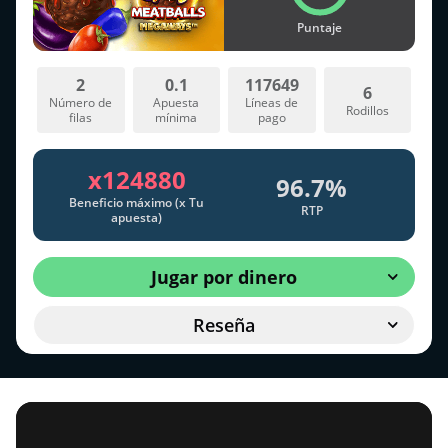
Puntaje
2
0.1
117649
6
Número de
Apuesta
Líneas de
Rodillos
filas
mínima
pago
x124880
96.7%
Beneficio máximo (x Tu
RTP
apuesta)
Jugar por dinero
Reseña