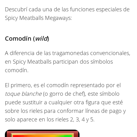
Descubrí cada una de las funciones especiales de
Spicy Meatballs Megaways:
Comodín (
wild
)
A diferencia de las tragamonedas convencionales,
en Spicy Meatballs participan dos símbolos
comodín.
El primero, es el comodín representado por el
toque blanche
(o gorro de chef), este símbolo
puede sustituir a cualquier otra figura que esté
sobre los rieles para conformar líneas de pago y
solo aparece en los rieles 2, 3, 4 y 5.