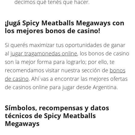
decimos qué tenés que hacer.
¡Jugá Spicy Meatballs Megaways con
los mejores bonos de casino!
Si querés maximizar tus oportunidades de ganar
al
jugar tragamonedas online
, los bonos de casino
son la mejor forma para lograrlo; por ello, te
recomendamos visitar nuestra sección de
bonos
de casino
. Ahí vas a encontrar las mejores ofertas
de casinos online para jugar desde Argentina.
Símbolos, recompensas y datos
técnicos de Spicy Meatballs
Megaways