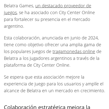
Belatra Games,
un destacado
proveedor de
juegos
, se ha asociado con City Center Online
para fortalecer su presencia en el mercado
argentino.
Esta colaboración, anunciada en junio de 2024,
tiene como objetivo ofrecer una amplia gama de
los populares juegos de
tragamonedas online
de
Belatra a los jugadores argentinos a través de la
plataforma de City Center Online.
Se espera que esta asociación mejore la
experiencia de juego para los usuarios y amplíe el
alcance de Belatra en un mercado en crecimiento.
Colaboración estratégica mejora la