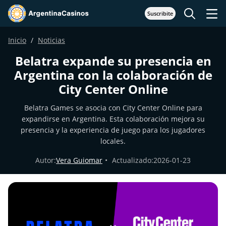
Suscribite
Inicio
Noticias
Belatra expande su presencia en
Argentina con la colaboración de
City Center Online
Belatra Games se asocia con City Center Online para
expandirse en Argentina. Esta colaboración mejora su
presencia y la experiencia de juego para los jugadores
locales.
Autor:
Vera Guiomar
Actualizado:
2026-01-23