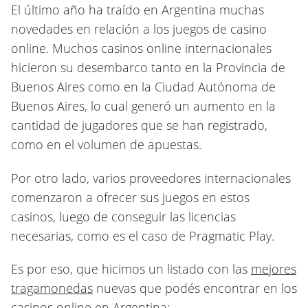
El último año ha traído en Argentina muchas
novedades en relación a los juegos de casino
online. Muchos casinos online internacionales
hicieron su desembarco tanto en la Provincia de
Buenos Aires como en la Ciudad Autónoma de
Buenos Aires, lo cual generó un aumento en la
cantidad de jugadores que se han registrado,
como en el volumen de apuestas.
Por otro lado, varios proveedores internacionales
comenzaron a ofrecer sus juegos en estos
casinos, luego de conseguir las licencias
necesarias, como es el caso de Pragmatic Play.
Es por eso, que hicimos un listado con las
mejores
tragamonedas
nuevas que podés encontrar en los
casinos online en Argentina: