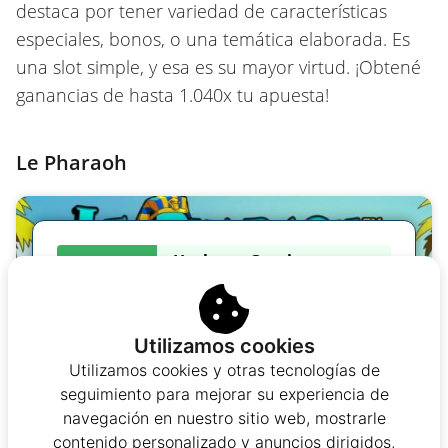
destaca por tener variedad de características
especiales, bonos, o una temática elaborada. Es
una slot simple, y esa es su mayor virtud. ¡Obtené
ganancias de hasta 1.040x tu apuesta!
Le Pharaoh
Hacksaw Gaming
4.4
/5
Por
Sofia
Estadísticas
Utilizamos cookies
RTP
Volatilidad
Beneficio máximo
Utilizamos cookies y otras tecnologías de
96.2%
Media
x15000
seguimiento para mejorar su experiencia de
navegación en nuestro sitio web, mostrarle
contenido personalizado y anuncios dirigidos,