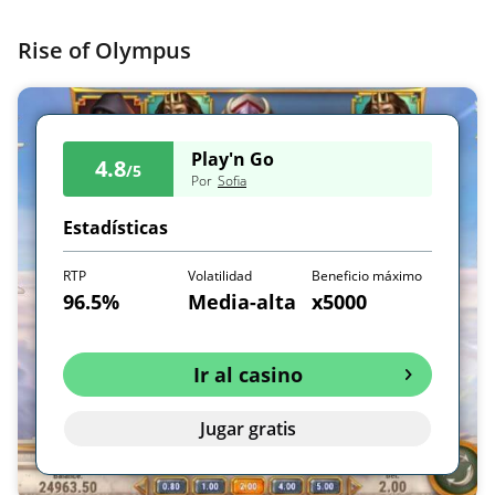
Rise of Olympus
Play'n Go
4.8
/5
Por
Sofia
Estadísticas
RTP
Volatilidad
Beneficio máximo
96.5%
Media-alta
x5000
Ir al casino
Jugar gratis