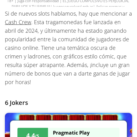
18+ | Jugá con responsabilidad | EL JUEGO COMPULSIVO ES PERJUDICIAL
PARA VOS Y TU FAMILIA|
Juegosegurolegal.gob.ar
|
Aplican normas y
Si de nuevos slots hablamos, hay que mencionar a
condiciones
Cash Crew
. Esta tragamonedas fue lanzada en
abril de 2024, y últimamente ha estado ganando
popularidad entre la comunidad de jugadores de
casino online. Tiene una temática oscura de
crimen y ladrones, con gráficos estilo cómic, que
resulta súper atrapante. Además, ¡incluye un gran
número de bonos que van a darte ganas de jugar
por horas!
6 Jokers
Pragmatic Play
4.4
/5