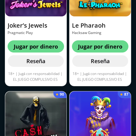
Joker’s Jewels
Le Pharaoh
Pragmatic Play
Hacksaw Gaming
Jugar por dinero
Jugar por dinero
Reseña
Reseña
18+ | Jugá con responsabilidad |
18+ | Jugá con responsabilidad |
EL JUEGO COMPULSIVO ES
EL JUEGO COMPULSIVO ES
PERJUDICIAL PARA VOS Y TU
PERJUDICIAL PARA VOS Y TU
FAMILIA|
FAMILIA|
90
87
Juegosegurolegal.gob.ar
|
Aplican
Juegosegurolegal.gob.ar
|
Aplican
normas y condiciones
normas y condiciones