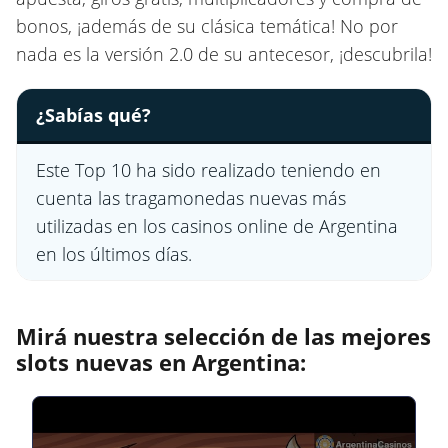
bonos, ¡además de su clásica temática! No por
nada es la versión 2.0 de su antecesor, ¡descubrila!
¿Sabías qué?
Este Top 10 ha sido realizado teniendo en
cuenta las tragamonedas nuevas más
utilizadas en los casinos online de Argentina
en los últimos días.
Mirá nuestra selección de las mejores
slots nuevas en Argentina: