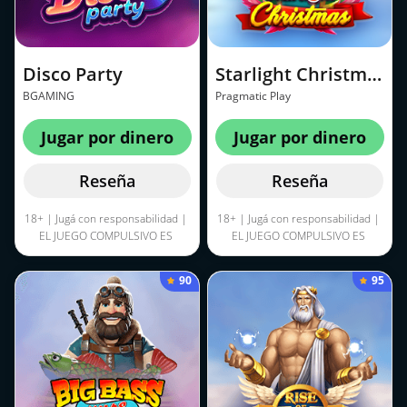
perjudicial para la salud.
Disco Party
Starlight Christmas
BGAMING
Pragmatic Play
Jugar por dinero
Jugar por dinero
Reseña
Reseña
18+ | Jugá con responsabilidad |
18+ | Jugá con responsabilidad |
EL JUEGO COMPULSIVO ES
EL JUEGO COMPULSIVO ES
PERJUDICIAL PARA VOS Y TU
PERJUDICIAL PARA VOS Y TU
FAMILIA|
FAMILIA|
90
95
Juegosegurolegal.gob.ar
|
Aplican
Juegosegurolegal.gob.ar
|
Aplican
normas y condiciones
normas y condiciones