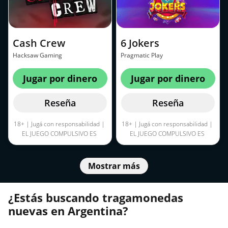
Cash Crew
6 Jokers
Hacksaw Gaming
Pragmatic Play
Jugar por dinero
Jugar por dinero
Reseña
Reseña
18+ | Jugá con responsabilidad |
18+ | Jugá con responsabilidad |
EL JUEGO COMPULSIVO ES
EL JUEGO COMPULSIVO ES
PERJUDICIAL PARA VOS Y TU
PERJUDICIAL PARA VOS Y TU
FAMILIA|
FAMILIA|
Juegosegurolegal.gob.ar
|
Aplican
Juegosegurolegal.gob.ar
|
Aplican
Mostrar más
normas y condiciones
normas y condiciones
¿Estás buscando tragamonedas
nuevas en Argentina?