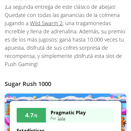
PARA VOS Y TU FAMILIA|
Juegosegurolegal.gob.ar
|
Aplican normas y
¡La segunda entrega de este clásico de abejas!
condiciones
Quedate con todas las ganancias de la colmena
jugando a
Wild Swarm 2
, una tragamonedas
increíble y llena de adrenalina. Además, su premio
es de los más jugosos: ganá hasta 10.000 veces tu
apuesta, disfrutá de sus cofres sorpresa de
recompensa, y simplemente ¡disfrutá esta slot de
Push Gaming!
Sugar Rush 1000
Pragmatic Play
4.7
/5
Por
Sofia
Estadísticas