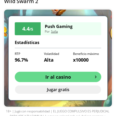
Wild Swarm 2
Push Gaming
4.4
/5
Por
Sofia
Estadísticas
RTP
Volatilidad
Beneficio máximo
96.7%
Alta
x10000
Ir al casino
Jugar gratis
18+ | Jugá con responsabilidad | EL JUEGO COMPULSIVO ES PERJUDICIAL