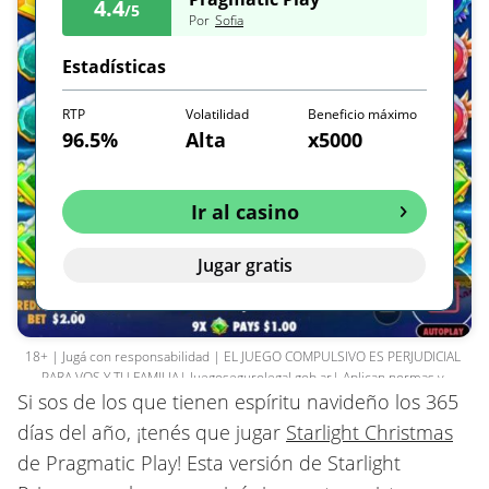
4.4
/5
Por
Sofia
Estadísticas
RTP
Volatilidad
Beneficio máximo
96.5%
Alta
x5000
Ir al casino
Jugar gratis
18+ | Jugá con responsabilidad | EL JUEGO COMPULSIVO ES PERJUDICIAL
PARA VOS Y TU FAMILIA|
Juegosegurolegal.gob.ar
|
Aplican normas y
Si sos de los que tienen espíritu navideño los 365
condiciones
días del año, ¡tenés que jugar
Starlight Christmas
de Pragmatic Play! Esta versión de Starlight