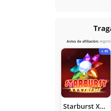
Trag
Aviso de afiliación:
Argenti
afiliados y pueden generar un
95
una metodología profesion
internacionales autorizadas. 
residen
Starburst XXXtreme