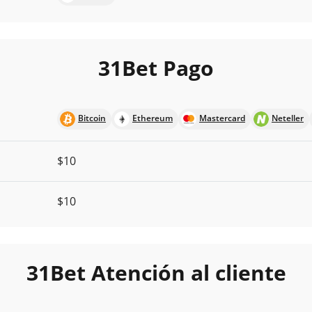
31Bet Pago
Bitcoin
Ethereum
Mastercard
Neteller
$10
$10
31Bet Atención al cliente