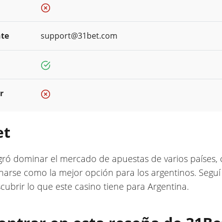
nte
support@31bet.com
r
et
ró dominar el mercado de apuestas de varios países, 
narse como la mejor opción para los argentinos. Seguí
ubrir lo que este casino tiene para Argentina.