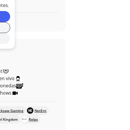
0)
tes.
t
en vivo
onedas
Shows
cksaw Gaming
NetEnt
el Kingdom
Relax