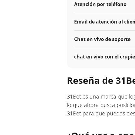
Atención por teléfono
Email de atención al clie
Chat en vivo de soporte
chat en vivo con el crupie
Reseña de 31B
31Bet es una marca que log
lo que ahora busca posicio
31Bet para que puedas desc