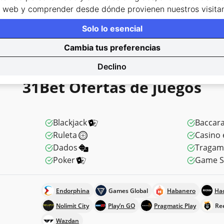
Autoridad de juegos de Malta (MGA/B2C/824/202
io web y comprender desde dónde provienen nuestros visitan
Solo lo esencial
Cambia tus preferencias
Declino
31Bet Ofertas de juegos
Blackjack
Baccara
Ruleta
Casino 
Dados
Tragam
Poker
Game 
Endorphina
Games Global
Habanero
Ha
Nolimit City
Play’n GO
Pragmatic Play
Re
Wazdan