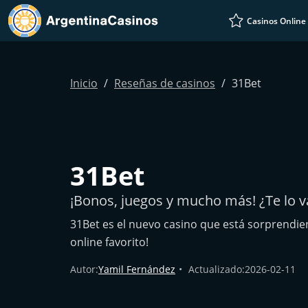
Casinos Online
Inicio
Reseñas de casinos
31Bet
31Bet
¡Bonos, juegos y mucho más! ¿Te lo v
31Bet es el nuevo casino que está sorprendien
online favorito!
Autor:
Yamil Fernández
Actualizado:
2026-02-11