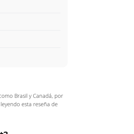
como Brasil y Canadá, por
 leyendo esta reseña de