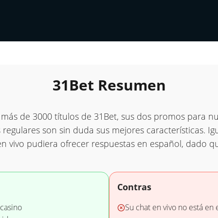
31Bet Resumen
e más de 3000 títulos de 31Bet, sus dos promos para n
s regulares son sin duda sus mejores características. I
en vivo pudiera ofrecer respuestas en español, dado q
Contras
casino
Su chat en vivo no está en