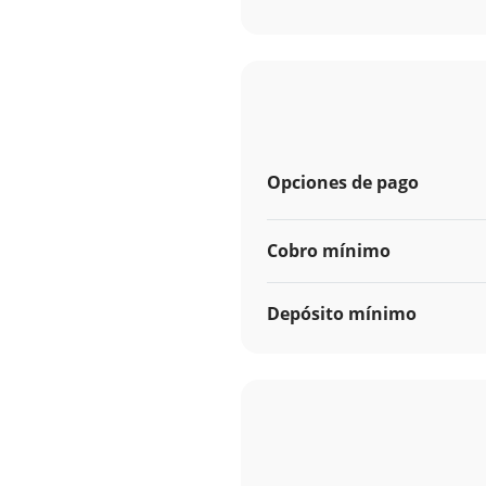
Opciones de pago
Cobro mínimo
Depósito mínimo