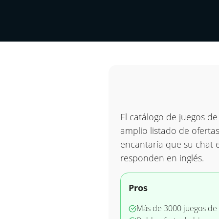
El catálogo de juegos d
amplio listado de oferta
encantaría que su chat 
responden en inglés.
Pros
Más de 3000 juegos de 