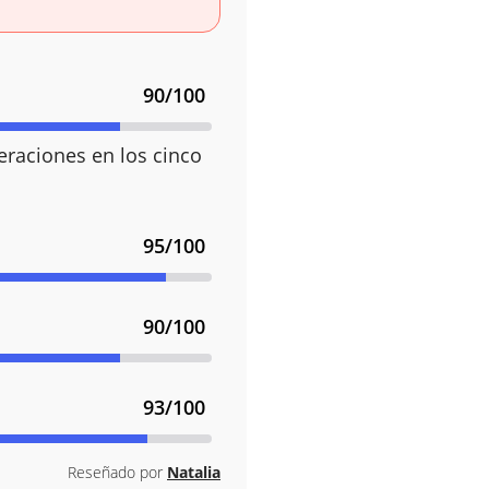
90/100
eraciones en los cinco
95/100
90/100
93/100
Reseñado por
Natalia