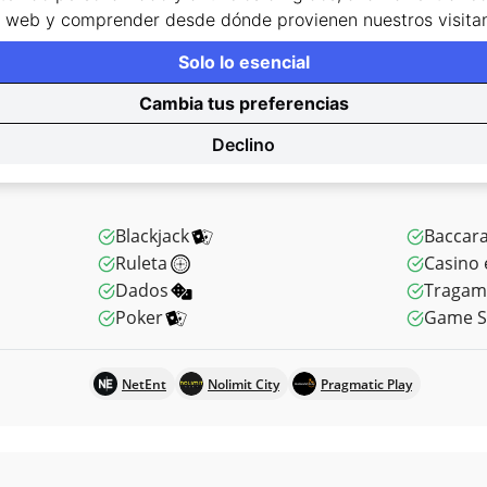
io web y comprender desde dónde provienen nuestros visitan
Solo lo esencial
Cambia tus preferencias
Declino
LV BET Ofertas de juegos
Blackjack
Baccara
Ruleta
Casino 
Dados
Tragam
Poker
Game 
NetEnt
Nolimit City
Pragmatic Play