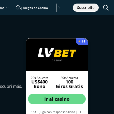
Suscribite
das
Juegos de Casino
Métodos de Pago
91
20x Apuesta
20x Apuesta
US$400
100
Bono
Giros Gratis
escubrí más.
Ir al casino
18+ | Jugá con responsabilidad | EL