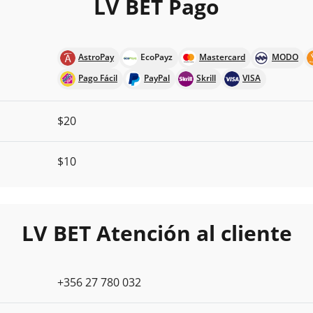
LV BET Pago
AstroPay
EcoPayz
Mastercard
MODO
Pago Fácil
PayPal
Skrill
VISA
$20
$10
LV BET Atención al cliente
+356 27 780 032