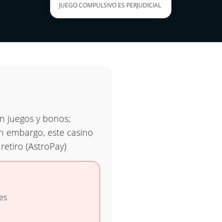
JUEGO COMPULSIVO ES PERJUDICIAL
PARA VOS Y TU FAMILIA |
Juegosegurolegal.gob.ar
| Oferta de
bienvenida exclusiva de LV Bet para
jugadores nuevos en Argentina.
Depósito mínimo: US$10. Rollover: 20x.
Bono válido por 3 días desde su
reclamo. |
Aplican normas y
condiciones
en juegos y bonos;
n embargo, este casino
etiro (AstroPay)
es