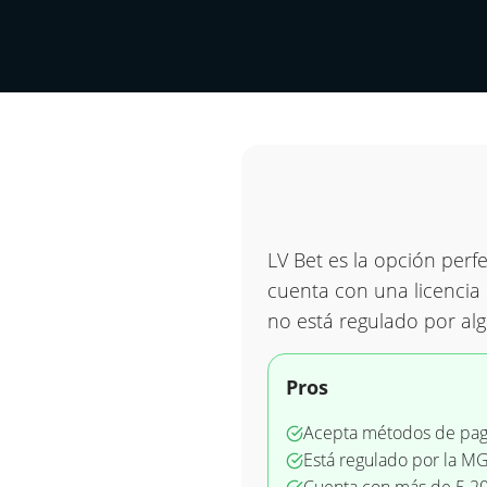
LV Bet es la opción perf
cuenta con una licencia
no está regulado por al
Pros
Acepta métodos de pag
Está regulado por la M