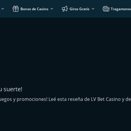
Bonos de Casino
Giros Gratis
Tragamone
u suerte!
juegos y promociones! Leé esta reseña de LV Bet Casino y d