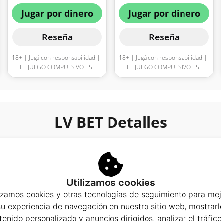
Jugar por dinero
Jugar por dinero
Reseña
Reseña
18+ | Jugá con responsabilidad |
18+ | Jugá con responsabilidad |
EL JUEGO COMPULSIVO ES
EL JUEGO COMPULSIVO ES
PERJUDICIAL PARA VOS Y TU
PERJUDICIAL PARA VOS Y TU
FAMILIA|
FAMILIA|
Juegosegurolegal.gob.ar
|
Aplican
Juegosegurolegal.gob.ar
|
Aplican
normas y condiciones
normas y condiciones
LV BET Detalles
https://lvbet.com/es/casino/
Utilizamos cookies
2022
lizamos cookies y otras tecnologías de seguimiento para mej
su experiencia de navegación en nuestro sitio web, mostrarl
Malta Gaming Authority (MGA/B2C/282/2015)
tenido personalizado y anuncios dirigidos, analizar el tráfico