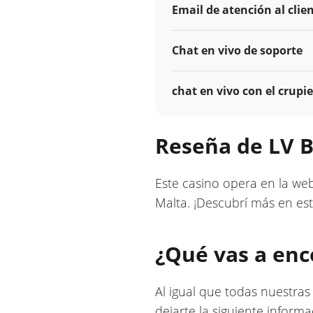
Email de atención al clie
Chat en vivo de soporte
chat en vivo con el crupie
Reseña de LV 
Este casino opera en la we
Malta. ¡Descubrí más en est
¿Qué vas a enc
Al igual que todas nuestra
dejarte la siguiente inform