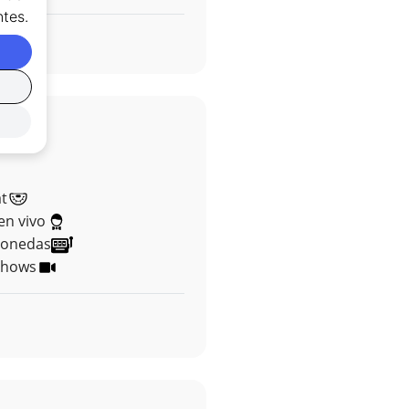
tes.
t
en vivo
onedas
Shows