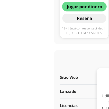
Jugar por dinero
Reseña
18+ | Jugá con responsabilidad |
EL JUEGO COMPULSIVO ES
PERJUDICIAL PARA VOS Y TU
FAMILIA|
Juegosegurolegal.gob.ar
|
Aplican
normas y condiciones
Sitio Web
Lanzado
Uti
Licencias
con