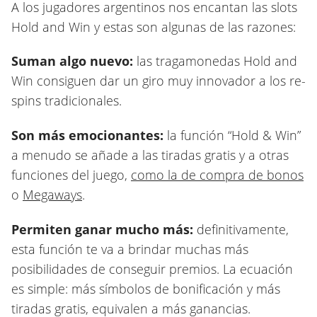
A los jugadores argentinos nos encantan las slots
Hold and Win y estas son algunas de las razones:
Suman algo nuevo:
las tragamonedas Hold and
Win consiguen dar un giro muy innovador a los re-
spins tradicionales.
Son más emocionantes:
la función “Hold & Win”
a menudo se añade a las tiradas gratis y a otras
funciones del juego,
como la de compra de bonos
o
Megaways
.
Permiten ganar mucho más:
definitivamente,
esta función te va a brindar muchas más
posibilidades de conseguir premios. La ecuación
es simple: más símbolos de bonificación y más
tiradas gratis, equivalen a más ganancias.