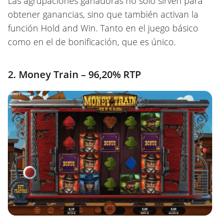
Las agrupaciones ganadoras no solo sirven para
obtener ganancias, sino que también activan la
función Hold and Win. Tanto en el juego básico
como en el de bonificación, que es único.
2. Money Train – 96,20% RTP