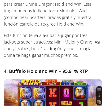
para crear Divine Dragon: Hold and Win. Esta
tragamonedas lo tiene todo: símbolos Wild
(comodines), Scatters, tiradas gratis y nuestra
función estrella de re-giros Hold and Win.
Esta función te va a ayudar a jugar por tres
jackpots super atractivos: Mini, Major y Grand. Así
que ya sabés, buscá al dragón y que la magia
divina te haga ganar muchos premios.
4. Buffalo Hold and Win – 95,91% RTP