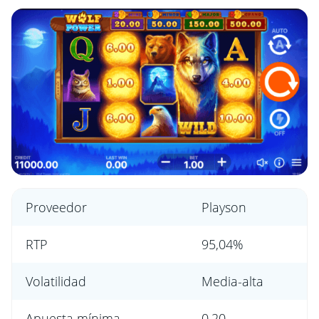
Proveedor
Playson
RTP
95,04%
Volatilidad
Media-alta
Apuesta mínima
0,20