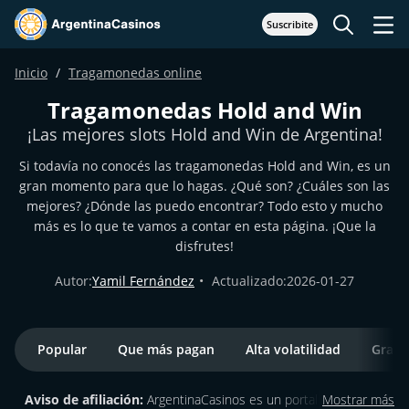
Suscribite
Inicio
Tragamonedas online
Tragamonedas Hold and Win
¡Las mejores slots Hold and Win de Argentina!
Si todavía no conocés las tragamonedas Hold and Win, es un
gran momento para que lo hagas. ¿Qué son? ¿Cuáles son las
mejores? ¿Dónde las puedo encontrar? Todo esto y mucho
más es lo que te vamos a contar en esta página. ¡Que la
disfrutes!
Autor:
Yamil Fernández
Actualizado:
2026-01-27
Popular
Que más pagan
Alta volatilidad
Gratis
Aviso de afiliación:
ArgentinaCasinos es un portal informativo
Mostrar más