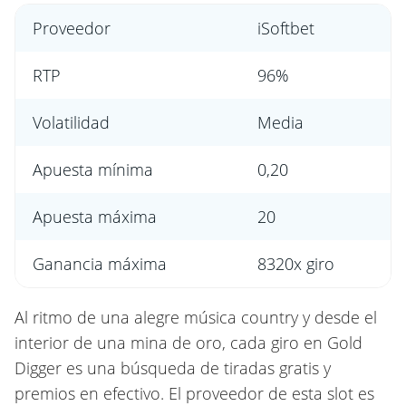
Proveedor
iSoftbet
RTP
96%
Volatilidad
Media
Apuesta mínima
0,20
Apuesta máxima
20
Ganancia máxima
8320x giro
Al ritmo de una alegre música country y desde el
interior de una mina de oro, cada giro en Gold
Digger es una búsqueda de tiradas gratis y
premios en efectivo. El proveedor de esta slot es