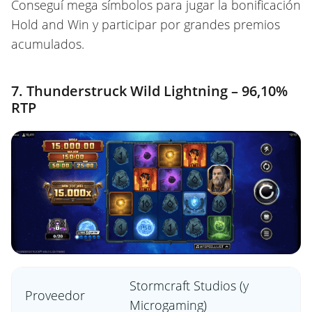
Conseguí mega símbolos para jugar la bonificación
Hold and Win y participar por grandes premios
acumulados.
7. Thunderstruck Wild Lightning – 96,10%
RTP
Stormcraft Studios (y
Proveedor
Microgaming)