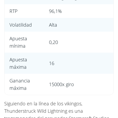
RTP
96,1%
Volatilidad
Alta
Apuesta
0,20
mínima
Apuesta
16
máxima
Ganancia
15000x giro
máxima
Siguiendo en la línea de los vikingos,
Thunderstruck Wild Lightning es una