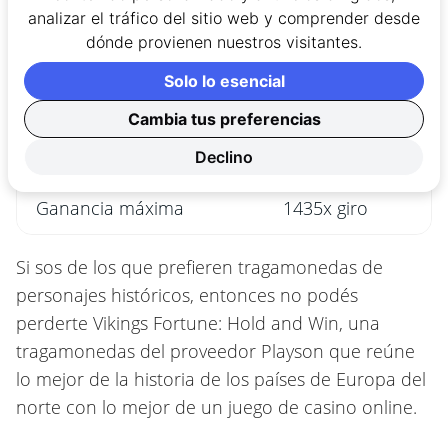
analizar el tráfico del sitio web y comprender desde
dónde provienen nuestros visitantes.
Volatilidad
Media-alta
Solo lo esencial
Apuesta mínima
0,25
Cambia tus preferencias
Apuesta máxima
100
Declino
Ganancia máxima
1435x giro
Si sos de los que prefieren tragamonedas de
personajes históricos, entonces no podés
perderte Vikings Fortune: Hold and Win, una
tragamonedas del proveedor Playson que reúne
lo mejor de la historia de los países de Europa del
norte con lo mejor de un juego de casino online.