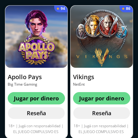
independiente. Algunos de los enlaces en nuestras tablas son de
94
86
afiliados y pueden generar una comisión comercial sin costo
adicional para vos. Nuestras recomendaciones son imparciales y
siguen una metodología profesional, evaluando tanto operadores
con licencias provinciales (como LOTBA o IPLyC) como plataformas
internacionales autorizadas. Es responsabilidad exclusiva del
jugador verificar la disponibilidad legal del casino en su provincia
de residencia antes de registrarse. +18 | El juego compulsivo es
perjudicial para la salud.
Apollo Pays
Vikings
Big Time Gaming
NetEnt
Jugar por dinero
Jugar por dinero
Reseña
Reseña
18+ | Jugá con responsabilidad |
18+ | Jugá con responsabilidad |
EL JUEGO COMPULSIVO ES
EL JUEGO COMPULSIVO ES
PERJUDICIAL PARA VOS Y TU
PERJUDICIAL PARA VOS Y TU