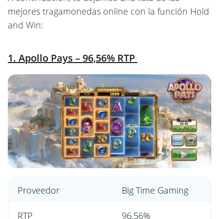
mejores tragamonedas online con la función Hold
and Win:
1. Apollo Pays – 96,56% RTP
Proveedor
Big Time Gaming
RTP
96,56%