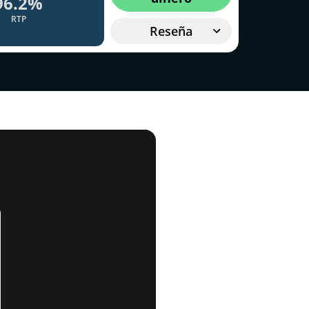
96.2%
RTP
Reseña