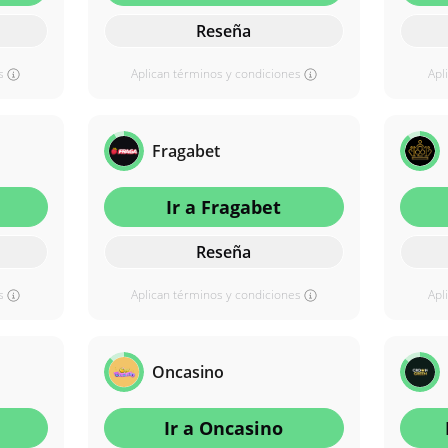
Reseña
es
Aplican términos y condiciones
Apl
Fragabet
Ir a Fragabet
Reseña
es
Aplican términos y condiciones
Apl
Oncasino
Ir a Oncasino