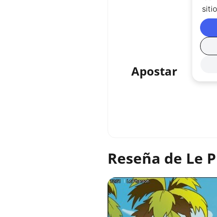
sit
Apostar
Reseña de Le 