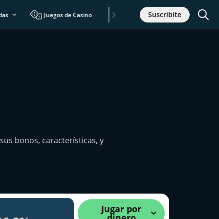
Suscribite
das
Juegos de Casino
Métodos de Pago
us bonos, características, y
Jugar por
dinero