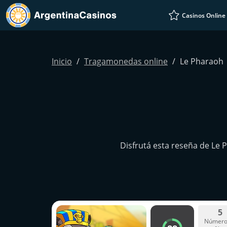
Casinos Online
Inicio
Tragamonedas online
Le Pharaoh
Disfrutá esta reseña de Le 
5
Número