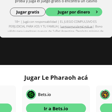
probá y jugá el juego gratis o encontrá un casino
Jugar gratis
Jugar por dinero
18+ | Jugá con responsabilidad | EL JUEGO COMPULSIVO ES
PERJUDICIAL PARA VOS Y TU FAMILIA|
Juegosegurolegal.gob.ar
| Bono
válido para jugadores nuevos de 1xBet Argentina. Depósito mínimo de
$14.500. Requisito de apuesta 35x. Aplican términos y condiciones
generales.|
Aplican normas y condiciones
Jugar Le Pharaoh acá
Bets.io
Ir a Bets.io