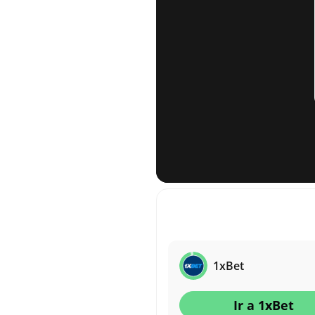
1xBet
Ir a 1xBet