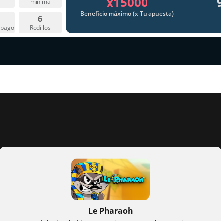
x15000
mínima
Beneficio máximo (x Tu apuesta)
6
 pago
Rodillos
Le Pharaoh