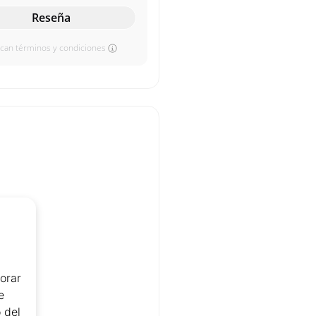
Reseña
ican términos y condiciones
orar
e
 del