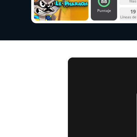
88
filas
Puntaje
19
Líneas de