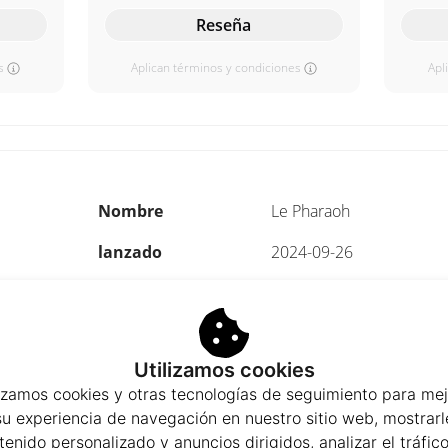
Reseña
es
Aplican términos y condiciones
Apl
Nombre
Le Pharaoh
lanzado
2024-09-26
Proveedor
Hacksaw Gaming
Utilizamos cookies
obre
RTP
96.2%
lizamos cookies y otras tecnologías de seguimiento para mej
Beneficio máximo (x
x15000
su experiencia de navegación en nuestro sitio web, mostrarl
tenido personalizado y anuncios dirigidos, analizar el tráfico
Tu apuesta)