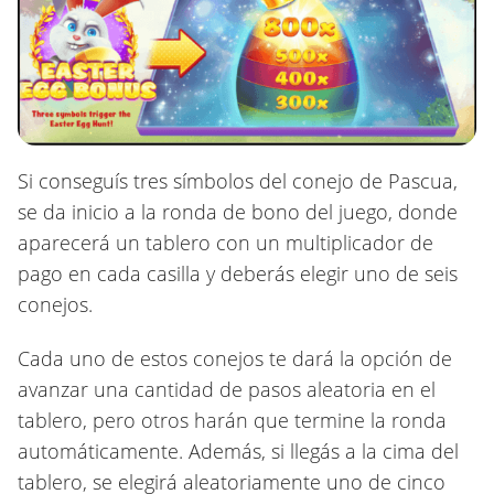
Si conseguís tres símbolos del conejo de Pascua,
se da inicio a la ronda de bono del juego, donde
aparecerá un tablero con un multiplicador de
pago en cada casilla y deberás elegir uno de seis
conejos.
Cada uno de estos conejos te dará la opción de
avanzar una cantidad de pasos aleatoria en el
tablero, pero otros harán que termine la ronda
automáticamente. Además, si llegás a la cima del
tablero, se elegirá aleatoriamente uno de cinco