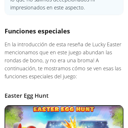
impresionados en este aspecto.
Funciones especiales
En la introducción de esta reseña de Lucky Easter
mencionamos que en este juego abundan las
rondas de bono, ¡y no era una broma! A
continuación, te mostramos cómo se ven esas las
funciones especiales del juego:
Easter Egg Hunt