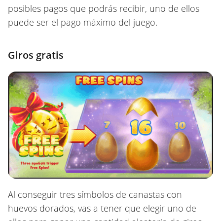
posibles pagos que podrás recibir, uno de ellos
puede ser el pago máximo del juego.
Giros gratis
Al conseguir tres símbolos de canastas con
huevos dorados, vas a tener que elegir uno de