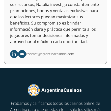
sus recursos, Natalia investiga constantemente
promociones, bonos y ventajas exclusivas para
que los lectores puedan maximizar sus
beneficios. Su compromiso es brindar
información clara y práctica que permita a los
jugadores tomar decisiones informadas y
aprovechar al máximo cada oportunidad.
contact@argentinacasinos.com
Probamos y calificamos todos los casinos online de
Argentina para que puedas elegir sólo los sitios más