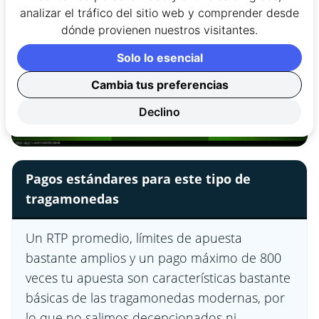
analizar el tráfico del sitio web y comprender desde
dónde provienen nuestros visitantes.
Solo lo esencial
Cambia tus preferencias
Declino
Pagos estándares para este tipo de
tragamonedas
Un RTP promedio, límites de apuesta
bastante amplios y un pago máximo de 800
veces tu apuesta son características bastante
básicas de las tragamonedas modernas, por
lo que no salimos decepcionados ni