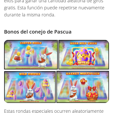
ellos para ganar una cantidad aleatoria de giros
gratis. Esta función puede repetirse nuevamente
durante la misma ronda.
Bonos del conejo de Pascua
Estas rondas especiales ocurren aleatoriamente