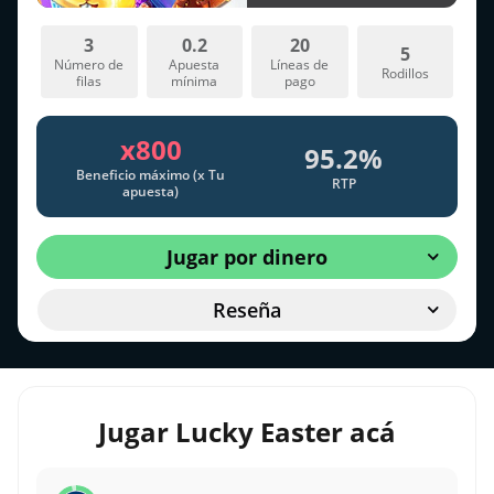
3
0.2
20
5
Número de
Apuesta
Líneas de
Rodillos
filas
mínima
pago
x800
95.2%
Beneficio máximo (x Tu
RTP
apuesta)
Jugar por dinero
Reseña
Jugar Lucky Easter acá