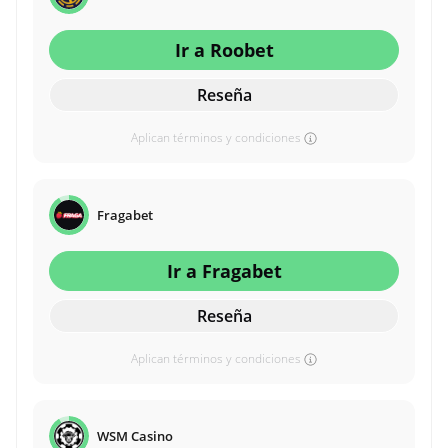
Ir a Roobet
Reseña
Aplican términos y condiciones
Fragabet
Ir a Fragabet
Reseña
Aplican términos y condiciones
WSM Casino