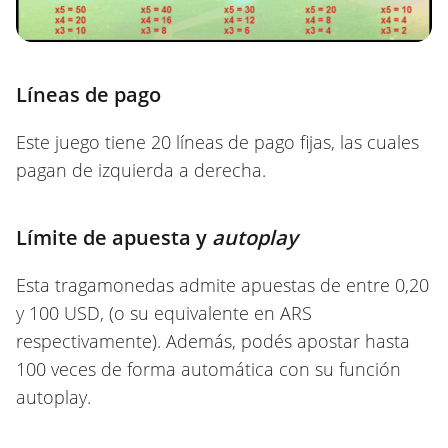
Líneas de pago
Este juego tiene 20 líneas de pago fijas, las cuales
pagan de izquierda a derecha.
Límite de apuesta y
autoplay
Esta tragamonedas admite apuestas de entre 0,20
y 100 USD, (o su equivalente en ARS
respectivamente). Además, podés apostar hasta
100 veces de forma automática con su función
autoplay.