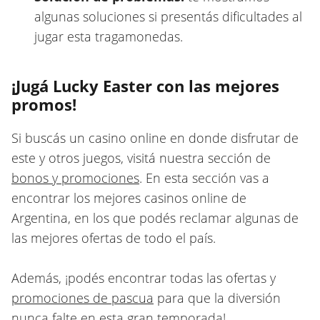
algunas soluciones si presentás dificultades al
jugar esta tragamonedas.
¡Jugá Lucky Easter con las mejores
promos!
Si buscás un casino online en donde disfrutar de
este y otros juegos, visitá nuestra sección de
bonos y promociones
. En esta sección vas a
encontrar los mejores casinos online de
Argentina, en los que podés reclamar algunas de
las mejores ofertas de todo el país.
Además, ¡podés encontrar todas las ofertas y
promociones de pascua
para que la diversión
nunca falte en esta gran temporada!