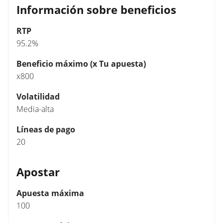
Información sobre beneficios
RTP
95.2%
Beneficio máximo (x Tu apuesta)
x800
Volatilidad
Media-alta
Líneas de pago
20
Apostar
Apuesta máxima
100