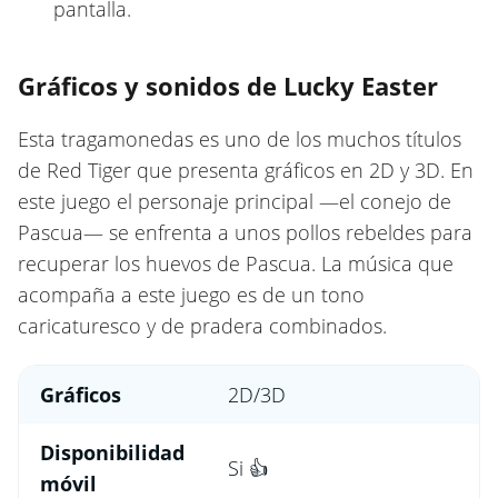
pantalla.
Gráficos y sonidos de Lucky Easter
Esta tragamonedas es uno de los muchos títulos
de Red Tiger que presenta gráficos en 2D y 3D. En
este juego el personaje principal —el conejo de
Pascua— se enfrenta a unos pollos rebeldes para
recuperar los huevos de Pascua. La música que
acompaña a este juego es de un tono
caricaturesco y de pradera combinados.
Gráficos
2D/3D
Disponibilidad
Si 👍
móvil