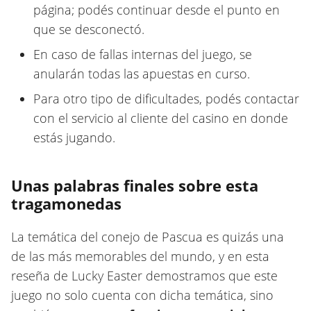
página; podés continuar desde el punto en
que se desconectó.
En caso de fallas internas del juego, se
anularán todas las apuestas en curso.
Para otro tipo de dificultades, podés contactar
con el servicio al cliente del casino en donde
estás jugando.
Unas palabras finales sobre esta
tragamonedas
La temática del conejo de Pascua es quizás una
de las más memorables del mundo, y en esta
reseña de Lucky Easter demostramos que este
juego no solo cuenta con dicha temática, sino