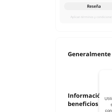
Reseña
Aplican términos y condicion
Generalmente
Información s
Uti
beneficios
con